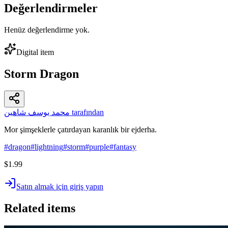
Değerlendirmeler
Henüz değerlendirme yok.
Digital item
Storm Dragon
محمد يوسف شاهين tarafından
Mor şimşeklerle çatırdayan karanlık bir ejderha.
#
dragon
#
lightning
#
storm
#
purple
#
fantasy
$1.99
Satın almak için giriş yapın
Related items