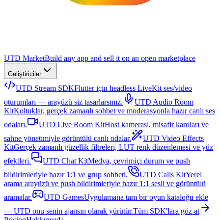
UTD Market
Build any app and sell it on an open marketplace
Geliştiriciler
UTD Stream SDK
Flutter için headless LiveKit ses/video
oturumları — arayüzü siz tasarlarsınız.
UTD Audio Room
Kit
Koltuklar, gerçek zamanlı sohbet ve moderasyonla hazır canlı ses
odaları.
UTD Live Room Kit
Host kamerası, misafir karoları ve
sahne yönetimiyle görüntülü canlı odalar.
UTD Video Effects
Kit
Gerçek zamanlı güzellik filtreleri, LUT renk düzenlemesi ve yüz
efektleri.
UTD Chat Kit
Medya, çevrimiçi durum ve push
bildirimleriyle hazır 1:1 ve grup sohbeti.
UTD Calls Kit
Yerel
arama arayüzü ve push bildirimleriyle hazır 1:1 sesli ve görüntülü
aramalar.
UTD Games
Uygulamana tam bir oyun kataloğu ekle
— UTD onu senin ajansın olarak yürütür.
Tüm SDK'lara göz at
Pricing
Hakkımızda