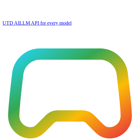
UTD AI
LLM API for every model