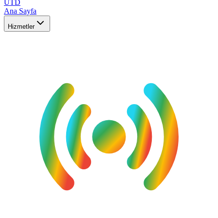
UTD
Ana Sayfa
Hizmetler