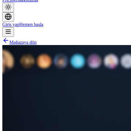
Giriş yap
Hemen başla
Mağazaya dön