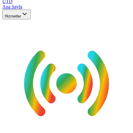
UTD
Ana Sayfa
Hizmetler