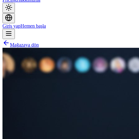
Giriş yap
Hemen başla
Mağazaya dön