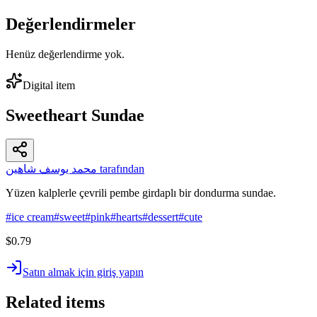
Değerlendirmeler
Henüz değerlendirme yok.
Digital item
Sweetheart Sundae
محمد يوسف شاهين tarafından
Yüzen kalplerle çevrili pembe girdaplı bir dondurma sundae.
#
ice cream
#
sweet
#
pink
#
hearts
#
dessert
#
cute
$0.79
Satın almak için giriş yapın
Related items