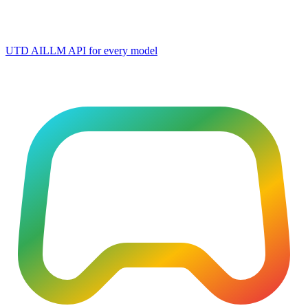
UTD AI
LLM API for every model