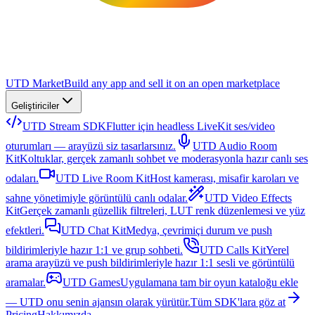
UTD Market
Build any app and sell it on an open marketplace
Geliştiriciler
UTD Stream SDK
Flutter için headless LiveKit ses/video
oturumları — arayüzü siz tasarlarsınız.
UTD Audio Room
Kit
Koltuklar, gerçek zamanlı sohbet ve moderasyonla hazır canlı ses
odaları.
UTD Live Room Kit
Host kamerası, misafir karoları ve
sahne yönetimiyle görüntülü canlı odalar.
UTD Video Effects
Kit
Gerçek zamanlı güzellik filtreleri, LUT renk düzenlemesi ve yüz
efektleri.
UTD Chat Kit
Medya, çevrimiçi durum ve push
bildirimleriyle hazır 1:1 ve grup sohbeti.
UTD Calls Kit
Yerel
arama arayüzü ve push bildirimleriyle hazır 1:1 sesli ve görüntülü
aramalar.
UTD Games
Uygulamana tam bir oyun kataloğu ekle
— UTD onu senin ajansın olarak yürütür.
Tüm SDK'lara göz at
Pricing
Hakkımızda