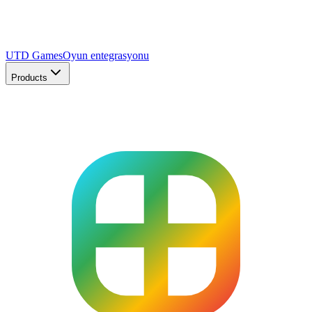
UTD Games
Oyun entegrasyonu
Products