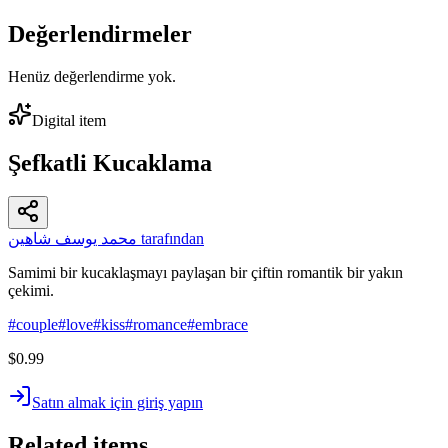
Değerlendirmeler
Henüz değerlendirme yok.
Digital item
Şefkatli Kucaklama
محمد يوسف شاهين tarafından
Samimi bir kucaklaşmayı paylaşan bir çiftin romantik bir yakın
çekimi.
#
couple
#
love
#
kiss
#
romance
#
embrace
$0.99
Satın almak için giriş yapın
Related items