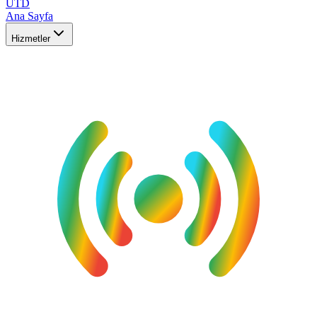
UTD
Ana Sayfa
Hizmetler