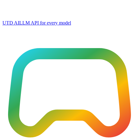
UTD AI
LLM API for every model