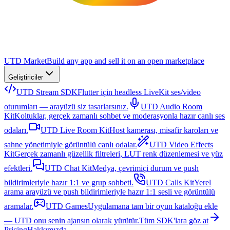
UTD Market
Build any app and sell it on an open marketplace
Geliştiriciler
UTD Stream SDK
Flutter için headless LiveKit ses/video
oturumları — arayüzü siz tasarlarsınız.
UTD Audio Room
Kit
Koltuklar, gerçek zamanlı sohbet ve moderasyonla hazır canlı ses
odaları.
UTD Live Room Kit
Host kamerası, misafir karoları ve
sahne yönetimiyle görüntülü canlı odalar.
UTD Video Effects
Kit
Gerçek zamanlı güzellik filtreleri, LUT renk düzenlemesi ve yüz
efektleri.
UTD Chat Kit
Medya, çevrimiçi durum ve push
bildirimleriyle hazır 1:1 ve grup sohbeti.
UTD Calls Kit
Yerel
arama arayüzü ve push bildirimleriyle hazır 1:1 sesli ve görüntülü
aramalar.
UTD Games
Uygulamana tam bir oyun kataloğu ekle
— UTD onu senin ajansın olarak yürütür.
Tüm SDK'lara göz at
Pricing
Hakkımızda