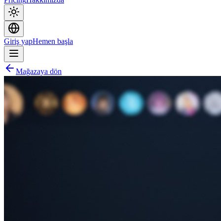
Giriş yap
Hemen başla
Mağazaya dön