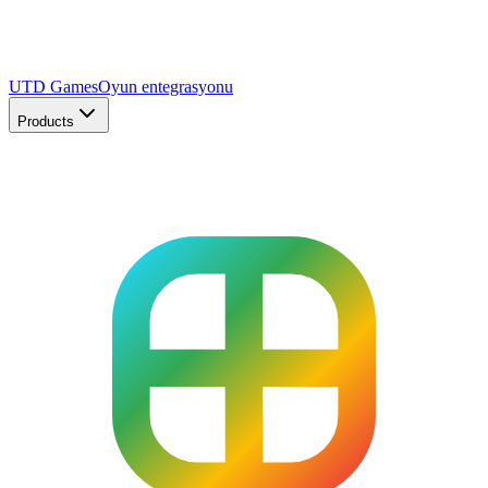
UTD Games
Oyun entegrasyonu
Products