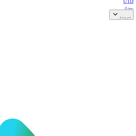
UTD
ہوم
سروسز