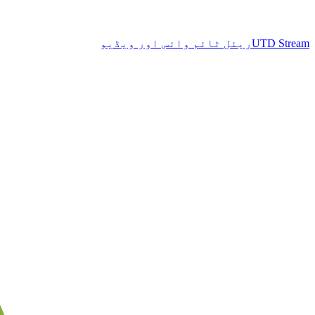
UTD Stream
ریئل ٹائم وائس اور ویڈیو