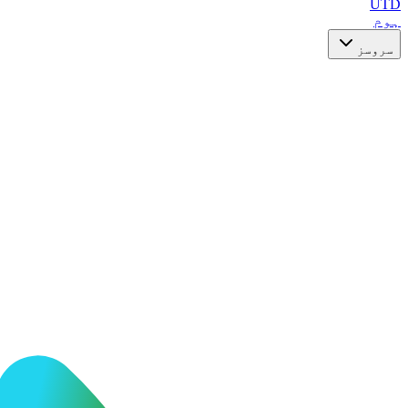
UTD
ہوم
سروسز