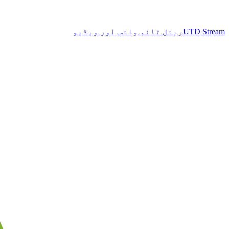
UTD Stream
ریئل ٹائم وائس اور ویڈیو