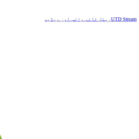
UTD Stream
ریئل ٹائم وائس اور ویڈیو