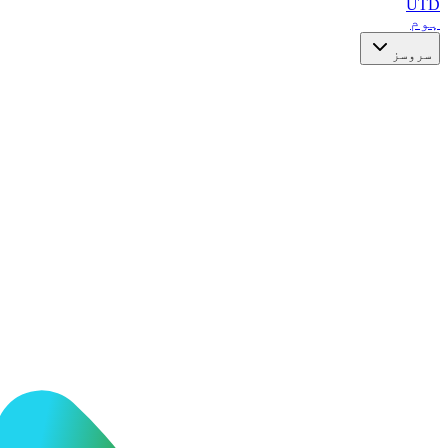
UTD
ہوم
سروسز