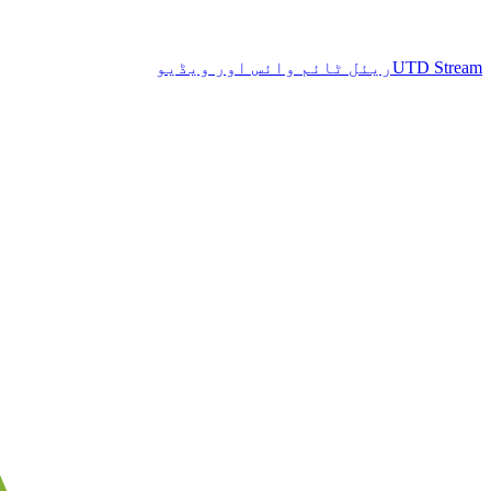
UTD Stream
ریئل ٹائم وائس اور ویڈیو