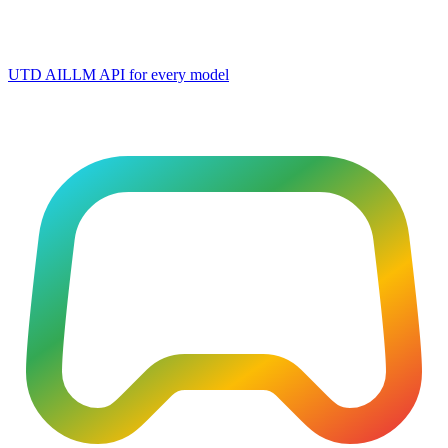
UTD AI
LLM API for every model