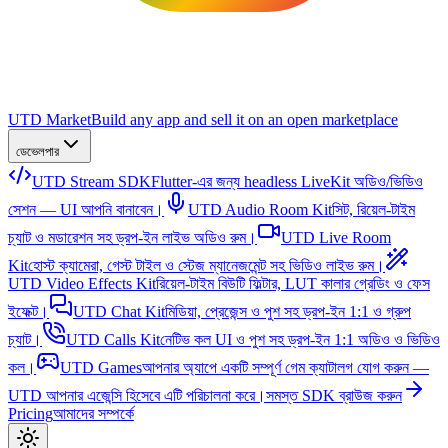
UTD Market
Build any app and sell it on an open marketplace
ডেভেলপার
UTD Stream SDK
Flutter-এর জন্য headless LiveKit অডিও/ভিডিও
সেশন — UI আপনি বানাবেন।
UTD Audio Room Kit
সিট, রিয়েল-টাইম
চ্যাট ও মডারেশন সহ ড্রপ-ইন লাইভ অডিও রুম।
UTD Live Room
Kit
হোস্ট ক্যামেরা, গেস্ট টাইল ও স্টেজ ম্যানেজমেন্ট সহ ভিডিও লাইভ রুম।
UTD Video Effects Kit
রিয়েল-টাইম বিউটি ফিল্টার, LUT কালার গ্রেডিং ও ফেস
ইফেক্ট।
UTD Chat Kit
মিডিয়া, প্রেজেন্স ও পুশ সহ ড্রপ-ইন 1:1 ও গ্রুপ
চ্যাট।
UTD Calls Kit
নেটিভ কল UI ও পুশ সহ ড্রপ-ইন 1:1 অডিও ও ভিডিও
কল।
UTD Games
আপনার অ্যাপে একটি সম্পূর্ণ গেম ক্যাটালগ যোগ করুন —
UTD আপনার এজেন্সি হিসেবে এটি পরিচালনা করে।
সমস্ত SDK ব্রাউজ করুন
Pricing
আমাদের সম্পর্কে