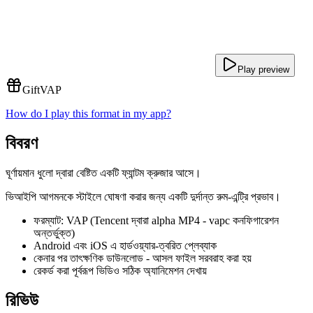
Play preview
Gift
VAP
How do I play this format in my app?
বিবরণ
ঘূর্ণায়মান ধুলো দ্বারা বেষ্টিত একটি ফ্যান্টম ক্রুজার আসে।
ভিআইপি আগমনকে স্টাইলে ঘোষণা করার জন্য একটি দুর্দান্ত রুম-এন্ট্রি প্রভাব।
ফরম্যাট: VAP (Tencent দ্বারা alpha MP4 - vapc কনফিগারেশন
অন্তর্ভুক্ত)
Android এবং iOS এ হার্ডওয়্যার-ত্বরিত প্লেব্যাক
কেনার পর তাৎক্ষণিক ডাউনলোড - আসল ফাইল সরবরাহ করা হয়
রেকর্ড করা পূর্বরূপ ভিডিও সঠিক অ্যানিমেশন দেখায়
রিভিউ