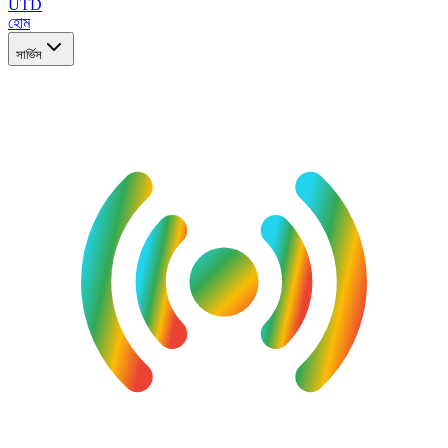
UTD
হোম
সার্ভিস