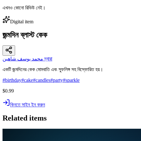
এখনও কোনো রিভিউ নেই।
Digital item
জন্মদিন ব্লাস্ট কেক
محمد يوسف شاهين দ্বারা
একটি জন্মদিনের কেক মোমবাতি এবং স্ফুলিঙ্গ সহ বিস্ফোরিত হয়।
#
birthday
#
cake
#
candles
#
party
#
sparkle
$0.99
কিনতে সাইন ইন করুন
Related items