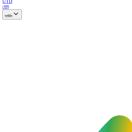
UTD
হোম
সার্ভিস