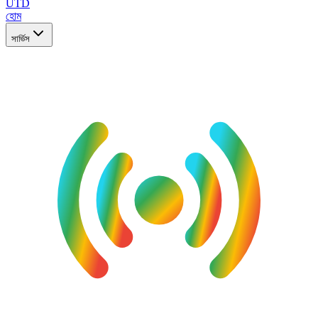
UTD
হোম
সার্ভিস