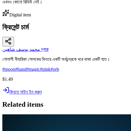
এখনও কোনো রিভিউ নেই।
Digital item
ক্রিসেন্ট চার্ম
محمد يوسف شاهين দ্বারা
গোলাপী নীহারিকা গোলকের ভিতরে একটি অর্ধচন্দ্রকে ধরে থাকা একটি হাত।
#
moon
#
hand
#
magic
#
pink
#
orb
$1.49
কিনতে সাইন ইন করুন
Related items