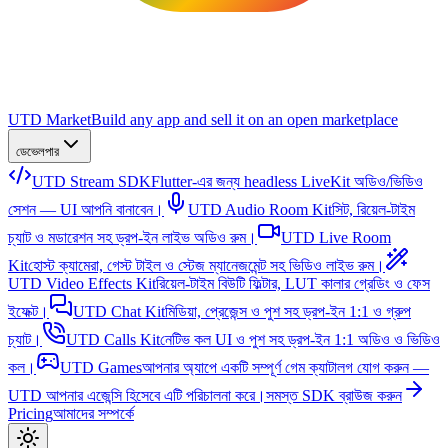
UTD Market
Build any app and sell it on an open marketplace
ডেভেলপার
UTD Stream SDK
Flutter-এর জন্য headless LiveKit অডিও/ভিডিও
সেশন — UI আপনি বানাবেন।
UTD Audio Room Kit
সিট, রিয়েল-টাইম
চ্যাট ও মডারেশন সহ ড্রপ-ইন লাইভ অডিও রুম।
UTD Live Room
Kit
হোস্ট ক্যামেরা, গেস্ট টাইল ও স্টেজ ম্যানেজমেন্ট সহ ভিডিও লাইভ রুম।
UTD Video Effects Kit
রিয়েল-টাইম বিউটি ফিল্টার, LUT কালার গ্রেডিং ও ফেস
ইফেক্ট।
UTD Chat Kit
মিডিয়া, প্রেজেন্স ও পুশ সহ ড্রপ-ইন 1:1 ও গ্রুপ
চ্যাট।
UTD Calls Kit
নেটিভ কল UI ও পুশ সহ ড্রপ-ইন 1:1 অডিও ও ভিডিও
কল।
UTD Games
আপনার অ্যাপে একটি সম্পূর্ণ গেম ক্যাটালগ যোগ করুন —
UTD আপনার এজেন্সি হিসেবে এটি পরিচালনা করে।
সমস্ত SDK ব্রাউজ করুন
Pricing
আমাদের সম্পর্কে