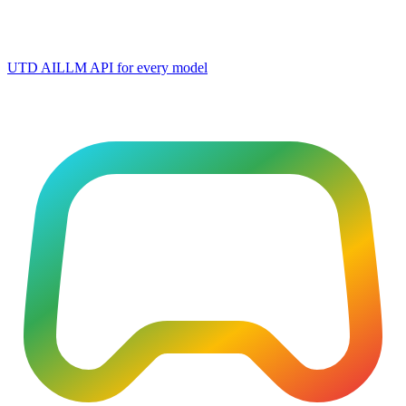
UTD AI
LLM API for every model