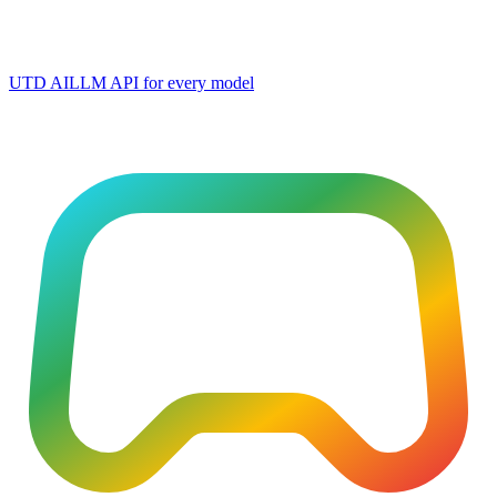
UTD AI
LLM API for every model