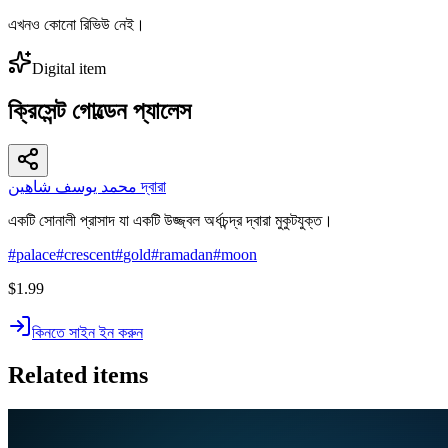
এখনও কোনো রিভিউ নেই।
Digital item
ক্রিসেন্ট গোল্ডেন প্যালেস
محمد يوسف شاهين দ্বারা
একটি সোনালী প্রাসাদ যা একটি উজ্জ্বল অর্ধচন্দ্র দ্বারা মুকুটযুক্ত।
#
palace
#
crescent
#
gold
#
ramadan
#
moon
$1.99
কিনতে সাইন ইন করুন
Related items