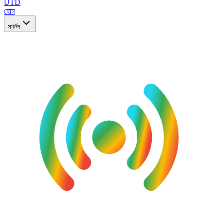
UTD
হোম
সার্ভিস