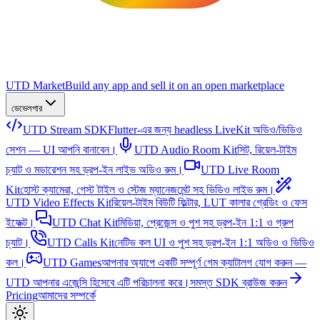
UTD Market
Build any app and sell it on an open marketplace
ডেভেলপার
UTD Stream SDK
Flutter-এর জন্য headless LiveKit অডিও/ভিডিও
সেশন — UI আপনি বানাবেন।
UTD Audio Room Kit
সিট, রিয়েল-টাইম
চ্যাট ও মডারেশন সহ ড্রপ-ইন লাইভ অডিও রুম।
UTD Live Room
Kit
হোস্ট ক্যামেরা, গেস্ট টাইল ও স্টেজ ম্যানেজমেন্ট সহ ভিডিও লাইভ রুম।
UTD Video Effects Kit
রিয়েল-টাইম বিউটি ফিল্টার, LUT কালার গ্রেডিং ও ফেস
ইফেক্ট।
UTD Chat Kit
মিডিয়া, প্রেজেন্স ও পুশ সহ ড্রপ-ইন 1:1 ও গ্রুপ
চ্যাট।
UTD Calls Kit
নেটিভ কল UI ও পুশ সহ ড্রপ-ইন 1:1 অডিও ও ভিডিও
কল।
UTD Games
আপনার অ্যাপে একটি সম্পূর্ণ গেম ক্যাটালগ যোগ করুন —
UTD আপনার এজেন্সি হিসেবে এটি পরিচালনা করে।
সমস্ত SDK ব্রাউজ করুন
Pricing
আমাদের সম্পর্কে