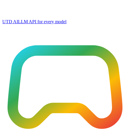
UTD AI
LLM API for every model