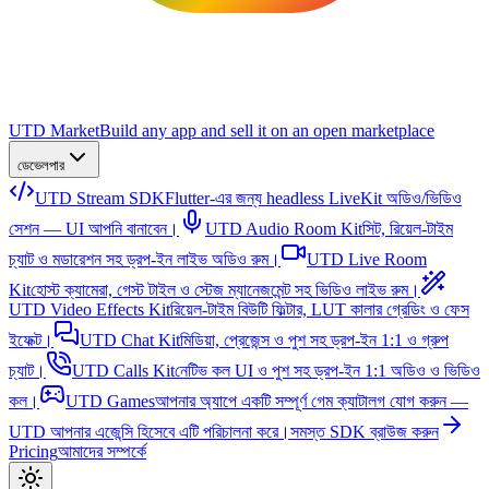
UTD Market
Build any app and sell it on an open marketplace
ডেভেলপার
UTD Stream SDK
Flutter-এর জন্য headless LiveKit অডিও/ভিডিও
সেশন — UI আপনি বানাবেন।
UTD Audio Room Kit
সিট, রিয়েল-টাইম
চ্যাট ও মডারেশন সহ ড্রপ-ইন লাইভ অডিও রুম।
UTD Live Room
Kit
হোস্ট ক্যামেরা, গেস্ট টাইল ও স্টেজ ম্যানেজমেন্ট সহ ভিডিও লাইভ রুম।
UTD Video Effects Kit
রিয়েল-টাইম বিউটি ফিল্টার, LUT কালার গ্রেডিং ও ফেস
ইফেক্ট।
UTD Chat Kit
মিডিয়া, প্রেজেন্স ও পুশ সহ ড্রপ-ইন 1:1 ও গ্রুপ
চ্যাট।
UTD Calls Kit
নেটিভ কল UI ও পুশ সহ ড্রপ-ইন 1:1 অডিও ও ভিডিও
কল।
UTD Games
আপনার অ্যাপে একটি সম্পূর্ণ গেম ক্যাটালগ যোগ করুন —
UTD আপনার এজেন্সি হিসেবে এটি পরিচালনা করে।
সমস্ত SDK ব্রাউজ করুন
Pricing
আমাদের সম্পর্কে