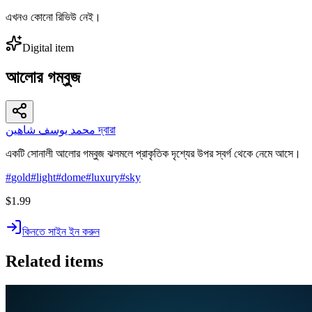
এখনও কোনো রিভিউ নেই।
Digital item
আলোর গম্বুজ
محمد يوسف شاهين দ্বারা
একটি সোনালী আলোর গম্বুজ ঝলমলে প্রাকৃতিক দৃশ্যের উপর স্বর্গ থেকে নেমে আসে।
#
gold
#
light
#
dome
#
luxury
#
sky
$1.99
কিনতে সাইন ইন করুন
Related items