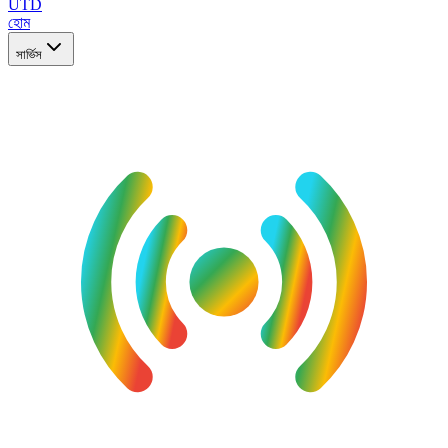
UTD
হোম
সার্ভিস