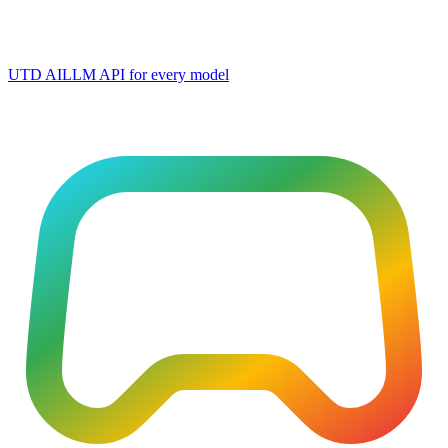
UTD AI
LLM API for every model