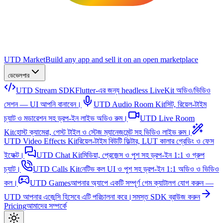
UTD Market
Build any app and sell it on an open marketplace
ডেভেলপার
UTD Stream SDK
Flutter-এর জন্য headless LiveKit অডিও/ভিডিও
সেশন — UI আপনি বানাবেন।
UTD Audio Room Kit
সিট, রিয়েল-টাইম
চ্যাট ও মডারেশন সহ ড্রপ-ইন লাইভ অডিও রুম।
UTD Live Room
Kit
হোস্ট ক্যামেরা, গেস্ট টাইল ও স্টেজ ম্যানেজমেন্ট সহ ভিডিও লাইভ রুম।
UTD Video Effects Kit
রিয়েল-টাইম বিউটি ফিল্টার, LUT কালার গ্রেডিং ও ফেস
ইফেক্ট।
UTD Chat Kit
মিডিয়া, প্রেজেন্স ও পুশ সহ ড্রপ-ইন 1:1 ও গ্রুপ
চ্যাট।
UTD Calls Kit
নেটিভ কল UI ও পুশ সহ ড্রপ-ইন 1:1 অডিও ও ভিডিও
কল।
UTD Games
আপনার অ্যাপে একটি সম্পূর্ণ গেম ক্যাটালগ যোগ করুন —
UTD আপনার এজেন্সি হিসেবে এটি পরিচালনা করে।
সমস্ত SDK ব্রাউজ করুন
Pricing
আমাদের সম্পর্কে