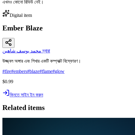
এখনও কোনো রিভিউ নেই।
Digital item
Ember Blaze
محمد يوسف شاهين দ্বারা
উজ্জ্বল অঙ্গার এবং শিখার একটি কম্প্যাক্ট বিস্ফোরণ।
#
fire
#
embers
#
blaze
#
flame
#
glow
$0.99
কিনতে সাইন ইন করুন
Related items