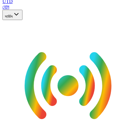
UTD
হোম
সার্ভিস