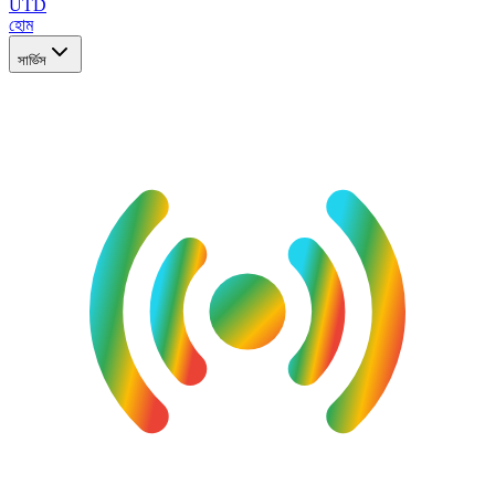
UTD
হোম
সার্ভিস