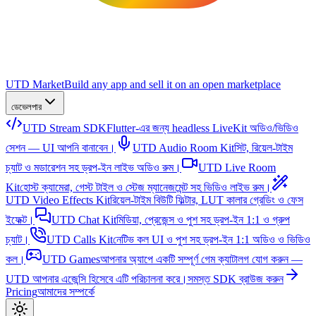
UTD Market
Build any app and sell it on an open marketplace
ডেভেলপার
UTD Stream SDK
Flutter-এর জন্য headless LiveKit অডিও/ভিডিও
সেশন — UI আপনি বানাবেন।
UTD Audio Room Kit
সিট, রিয়েল-টাইম
চ্যাট ও মডারেশন সহ ড্রপ-ইন লাইভ অডিও রুম।
UTD Live Room
Kit
হোস্ট ক্যামেরা, গেস্ট টাইল ও স্টেজ ম্যানেজমেন্ট সহ ভিডিও লাইভ রুম।
UTD Video Effects Kit
রিয়েল-টাইম বিউটি ফিল্টার, LUT কালার গ্রেডিং ও ফেস
ইফেক্ট।
UTD Chat Kit
মিডিয়া, প্রেজেন্স ও পুশ সহ ড্রপ-ইন 1:1 ও গ্রুপ
চ্যাট।
UTD Calls Kit
নেটিভ কল UI ও পুশ সহ ড্রপ-ইন 1:1 অডিও ও ভিডিও
কল।
UTD Games
আপনার অ্যাপে একটি সম্পূর্ণ গেম ক্যাটালগ যোগ করুন —
UTD আপনার এজেন্সি হিসেবে এটি পরিচালনা করে।
সমস্ত SDK ব্রাউজ করুন
Pricing
আমাদের সম্পর্কে