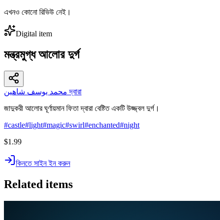
এখনও কোনো রিভিউ নেই।
Digital item
মন্ত্রমুগ্ধ আলোর দুর্গ
محمد يوسف شاهين দ্বারা
জাদুকরী আলোর ঘূর্ণায়মান ফিতা দ্বারা বেষ্টিত একটি উজ্জ্বল দুর্গ।
#
castle
#
light
#
magic
#
swirl
#
enchanted
#
night
$1.99
কিনতে সাইন ইন করুন
Related items