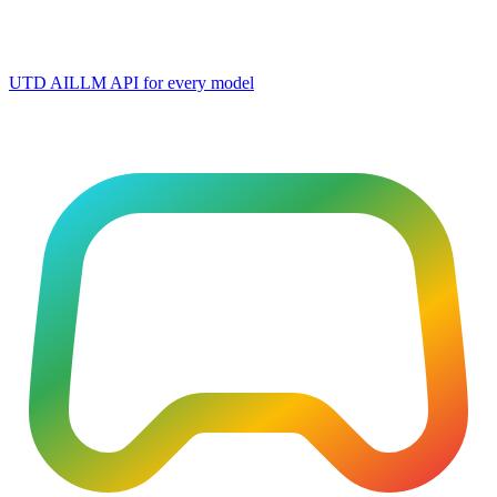
UTD AI
LLM API for every model