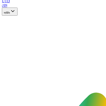
UTD
হোম
সার্ভিস