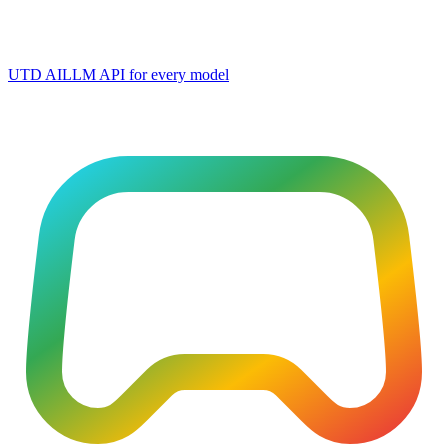
UTD AI
LLM API for every model