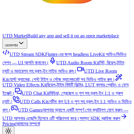
UTD Market
Build any app and sell it on an open marketplace
ডেভেলপার
UTD Stream SDK
Flutter-এর জন্য headless LiveKit অডিও/ভিডিও
সেশন — UI আপনি বানাবেন।
UTD Audio Room Kit
সিট, রিয়েল-টাইম
চ্যাট ও মডারেশন সহ ড্রপ-ইন লাইভ অডিও রুম।
UTD Live Room
Kit
হোস্ট ক্যামেরা, গেস্ট টাইল ও স্টেজ ম্যানেজমেন্ট সহ ভিডিও লাইভ রুম।
UTD Video Effects Kit
রিয়েল-টাইম বিউটি ফিল্টার, LUT কালার গ্রেডিং ও ফেস
ইফেক্ট।
UTD Chat Kit
মিডিয়া, প্রেজেন্স ও পুশ সহ ড্রপ-ইন 1:1 ও গ্রুপ
চ্যাট।
UTD Calls Kit
নেটিভ কল UI ও পুশ সহ ড্রপ-ইন 1:1 অডিও ও ভিডিও
কল।
UTD Games
আপনার অ্যাপে একটি সম্পূর্ণ গেম ক্যাটালগ যোগ করুন —
UTD আপনার এজেন্সি হিসেবে এটি পরিচালনা করে।
সমস্ত SDK ব্রাউজ করুন
Pricing
আমাদের সম্পর্কে