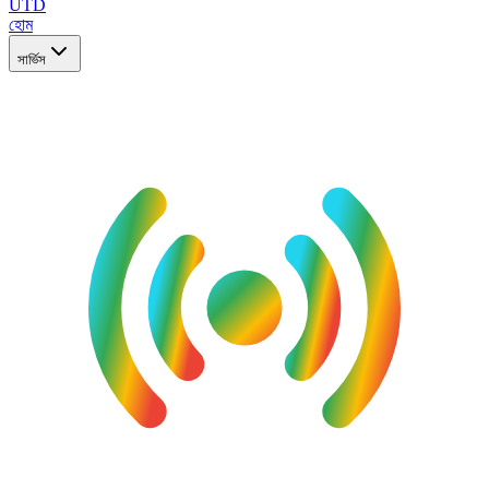
UTD
হোম
সার্ভিস