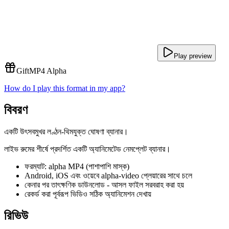
Play preview
Gift
MP4 Alpha
How do I play this format in my app?
বিবরণ
একটি উৎসবমুখর লণ্ঠন-থিমযুক্ত ঘোষণা ব্যানার।
লাইভ রুমের শীর্ষে প্রদর্শিত একটি অ্যানিমেটেড নেমপ্লেট ব্যানার।
ফরম্যাট: alpha MP4 (পাশাপাশি মাস্ক)
Android, iOS এবং ওয়েবে alpha-video প্লেয়ারের সাথে চলে
কেনার পর তাৎক্ষণিক ডাউনলোড - আসল ফাইল সরবরাহ করা হয়
রেকর্ড করা পূর্বরূপ ভিডিও সঠিক অ্যানিমেশন দেখায়
রিভিউ