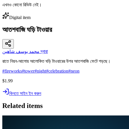
এখনও কোনো রিভিউ নেই।
Digital item
আতশবাজি ঘড়ি টাওয়ার
محمد يوسف شاهين দ্বারা
রাতে নিয়ন-আলোয় আলোকিত ঘড়ি টাওয়ারের উপর আতশবাজি ফেটে পড়ছে।
#
fireworks
#
tower
#
night
#
celebration
#
neon
$1.99
কিনতে সাইন ইন করুন
Related items