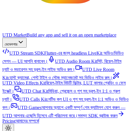
UTD Market
Build any app and sell it on an open marketplace
ডেভেলপার
UTD Stream SDK
Flutter-এর জন্য headless LiveKit অডিও/ভিডিও
সেশন — UI আপনি বানাবেন।
UTD Audio Room Kit
সিট, রিয়েল-টাইম
চ্যাট ও মডারেশন সহ ড্রপ-ইন লাইভ অডিও রুম।
UTD Live Room
Kit
হোস্ট ক্যামেরা, গেস্ট টাইল ও স্টেজ ম্যানেজমেন্ট সহ ভিডিও লাইভ রুম।
UTD Video Effects Kit
রিয়েল-টাইম বিউটি ফিল্টার, LUT কালার গ্রেডিং ও ফেস
ইফেক্ট।
UTD Chat Kit
মিডিয়া, প্রেজেন্স ও পুশ সহ ড্রপ-ইন 1:1 ও গ্রুপ
চ্যাট।
UTD Calls Kit
নেটিভ কল UI ও পুশ সহ ড্রপ-ইন 1:1 অডিও ও ভিডিও
কল।
UTD Games
আপনার অ্যাপে একটি সম্পূর্ণ গেম ক্যাটালগ যোগ করুন —
UTD আপনার এজেন্সি হিসেবে এটি পরিচালনা করে।
সমস্ত SDK ব্রাউজ করুন
Pricing
আমাদের সম্পর্কে