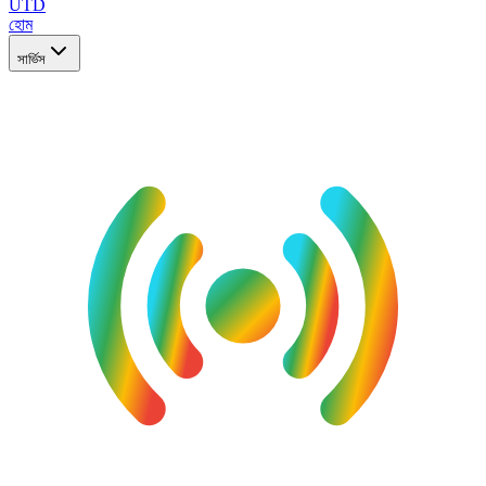
UTD
হোম
সার্ভিস