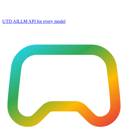
UTD AI
LLM API for every model