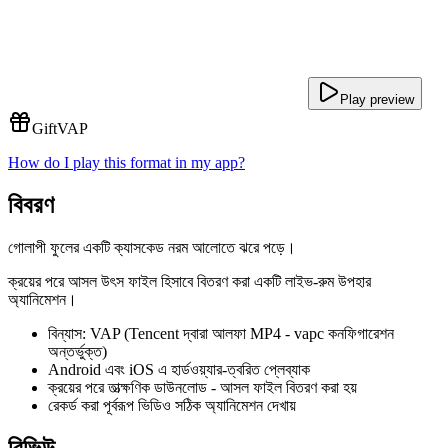
Play preview
Gift
VAP
How do I play this format in my app?
বিবরণ
গোলাপী ফুলের একটি ক্যাসকেড নরম আলোতে ঝরে পড়ে।
ক্রয়ের পরে আসল উৎস ফাইল হিসাবে বিতরণ করা একটি লাইভ-রুম উপহার
অ্যানিমেশন।
বিন্যাস: VAP (Tencent দ্বারা আলফা MP4 - vapc কনফিগারেশন
অন্তর্ভুক্ত)
Android এবং iOS এ হার্ডওয়্যার-ত্বরিত প্লেব্যাক
ক্রয়ের পরে তাত্ক্ষণিক ডাউনলোড - আসল ফাইল বিতরণ করা হয়
রেকর্ড করা পূর্বরূপ ভিডিও সঠিক অ্যানিমেশন দেখায়
রিভিউ