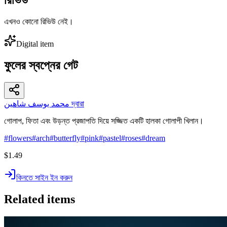
এখনও কোনো রিভিউ নেই।
Digital item
ফুলের স্বপ্নের গেট
محمد يوسف شاهين দ্বারা
গোলাপ, ফিতা এবং উড়ন্ত প্রজাপতি দিয়ে সজ্জিত একটি হালকা গোলাপী খিলান।
#
flowers
#
arch
#
butterfly
#
pink
#
pastel
#
roses
#
dream
$1.49
কিনতে সাইন ইন করুন
Related items