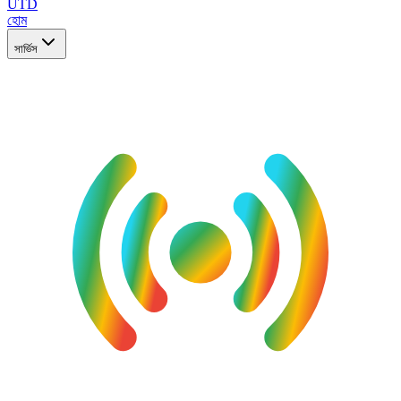
UTD
হোম
সার্ভিস