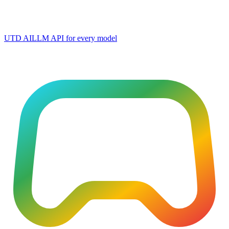
UTD AI
LLM API for every model