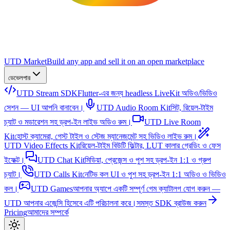
UTD Market
Build any app and sell it on an open marketplace
ডেভেলপার
UTD Stream SDK
Flutter-এর জন্য headless LiveKit অডিও/ভিডিও
সেশন — UI আপনি বানাবেন।
UTD Audio Room Kit
সিট, রিয়েল-টাইম
চ্যাট ও মডারেশন সহ ড্রপ-ইন লাইভ অডিও রুম।
UTD Live Room
Kit
হোস্ট ক্যামেরা, গেস্ট টাইল ও স্টেজ ম্যানেজমেন্ট সহ ভিডিও লাইভ রুম।
UTD Video Effects Kit
রিয়েল-টাইম বিউটি ফিল্টার, LUT কালার গ্রেডিং ও ফেস
ইফেক্ট।
UTD Chat Kit
মিডিয়া, প্রেজেন্স ও পুশ সহ ড্রপ-ইন 1:1 ও গ্রুপ
চ্যাট।
UTD Calls Kit
নেটিভ কল UI ও পুশ সহ ড্রপ-ইন 1:1 অডিও ও ভিডিও
কল।
UTD Games
আপনার অ্যাপে একটি সম্পূর্ণ গেম ক্যাটালগ যোগ করুন —
UTD আপনার এজেন্সি হিসেবে এটি পরিচালনা করে।
সমস্ত SDK ব্রাউজ করুন
Pricing
আমাদের সম্পর্কে