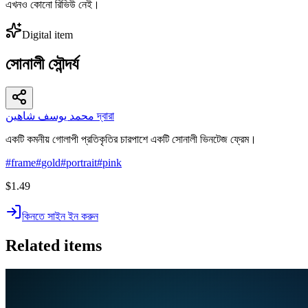
এখনও কোনো রিভিউ নেই।
Digital item
সোনালী সৌন্দর্য
محمد يوسف شاهين দ্বারা
একটি কমনীয় গোলাপী প্রতিকৃতির চারপাশে একটি সোনালী ভিনটেজ ফ্রেম।
#
frame
#
gold
#
portrait
#
pink
$1.49
কিনতে সাইন ইন করুন
Related items