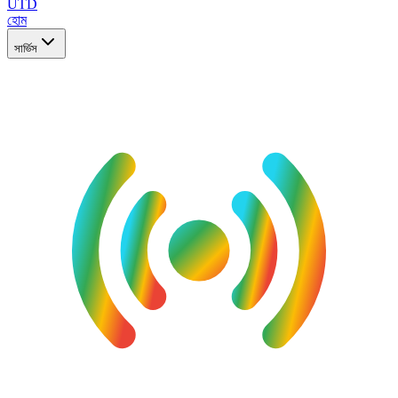
UTD
হোম
সার্ভিস