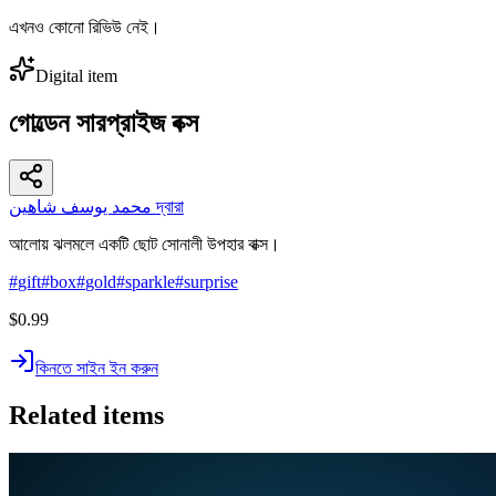
এখনও কোনো রিভিউ নেই।
Digital item
গোল্ডেন সারপ্রাইজ বক্স
محمد يوسف شاهين দ্বারা
আলোয় ঝলমলে একটি ছোট সোনালী উপহার বাক্স।
#
gift
#
box
#
gold
#
sparkle
#
surprise
$0.99
কিনতে সাইন ইন করুন
Related items