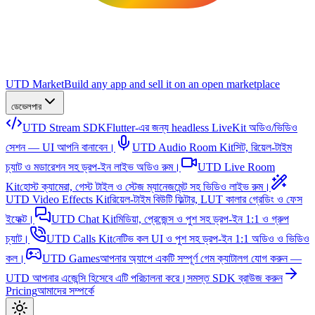
UTD Market
Build any app and sell it on an open marketplace
ডেভেলপার
UTD Stream SDK
Flutter-এর জন্য headless LiveKit অডিও/ভিডিও
সেশন — UI আপনি বানাবেন।
UTD Audio Room Kit
সিট, রিয়েল-টাইম
চ্যাট ও মডারেশন সহ ড্রপ-ইন লাইভ অডিও রুম।
UTD Live Room
Kit
হোস্ট ক্যামেরা, গেস্ট টাইল ও স্টেজ ম্যানেজমেন্ট সহ ভিডিও লাইভ রুম।
UTD Video Effects Kit
রিয়েল-টাইম বিউটি ফিল্টার, LUT কালার গ্রেডিং ও ফেস
ইফেক্ট।
UTD Chat Kit
মিডিয়া, প্রেজেন্স ও পুশ সহ ড্রপ-ইন 1:1 ও গ্রুপ
চ্যাট।
UTD Calls Kit
নেটিভ কল UI ও পুশ সহ ড্রপ-ইন 1:1 অডিও ও ভিডিও
কল।
UTD Games
আপনার অ্যাপে একটি সম্পূর্ণ গেম ক্যাটালগ যোগ করুন —
UTD আপনার এজেন্সি হিসেবে এটি পরিচালনা করে।
সমস্ত SDK ব্রাউজ করুন
Pricing
আমাদের সম্পর্কে