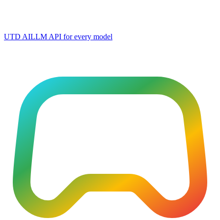
UTD AI
LLM API for every model