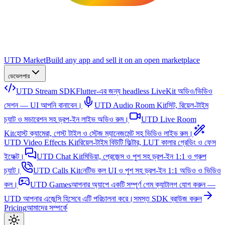
UTD Market
Build any app and sell it on an open marketplace
ডেভেলপার
UTD Stream SDK
Flutter-এর জন্য headless LiveKit অডিও/ভিডিও
সেশন — UI আপনি বানাবেন।
UTD Audio Room Kit
সিট, রিয়েল-টাইম
চ্যাট ও মডারেশন সহ ড্রপ-ইন লাইভ অডিও রুম।
UTD Live Room
Kit
হোস্ট ক্যামেরা, গেস্ট টাইল ও স্টেজ ম্যানেজমেন্ট সহ ভিডিও লাইভ রুম।
UTD Video Effects Kit
রিয়েল-টাইম বিউটি ফিল্টার, LUT কালার গ্রেডিং ও ফেস
ইফেক্ট।
UTD Chat Kit
মিডিয়া, প্রেজেন্স ও পুশ সহ ড্রপ-ইন 1:1 ও গ্রুপ
চ্যাট।
UTD Calls Kit
নেটিভ কল UI ও পুশ সহ ড্রপ-ইন 1:1 অডিও ও ভিডিও
কল।
UTD Games
আপনার অ্যাপে একটি সম্পূর্ণ গেম ক্যাটালগ যোগ করুন —
UTD আপনার এজেন্সি হিসেবে এটি পরিচালনা করে।
সমস্ত SDK ব্রাউজ করুন
Pricing
আমাদের সম্পর্কে