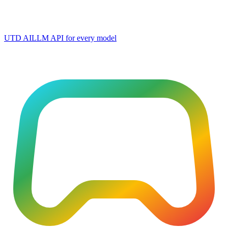
UTD AI
LLM API for every model