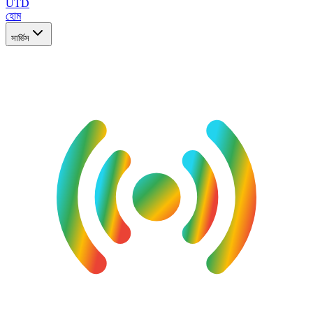
UTD
হোম
সার্ভিস