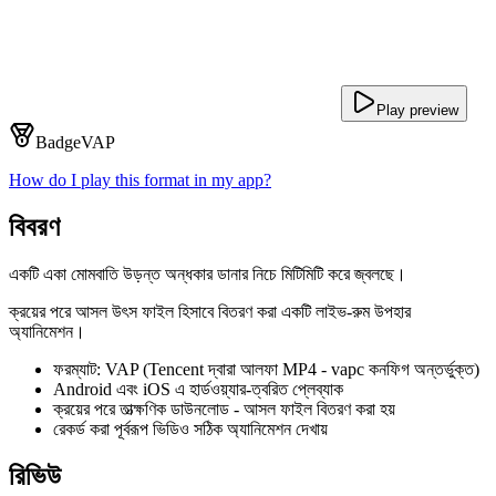
Play preview
Badge
VAP
How do I play this format in my app?
বিবরণ
একটি একা মোমবাতি উড়ন্ত অন্ধকার ডানার নিচে মিটিমিটি করে জ্বলছে।
ক্রয়ের পরে আসল উৎস ফাইল হিসাবে বিতরণ করা একটি লাইভ-রুম উপহার
অ্যানিমেশন।
ফরম্যাট: VAP (Tencent দ্বারা আলফা MP4 - vapc কনফিগ অন্তর্ভুক্ত)
Android এবং iOS এ হার্ডওয়্যার-ত্বরিত প্লেব্যাক
ক্রয়ের পরে তাত্ক্ষণিক ডাউনলোড - আসল ফাইল বিতরণ করা হয়
রেকর্ড করা পূর্বরূপ ভিডিও সঠিক অ্যানিমেশন দেখায়
রিভিউ