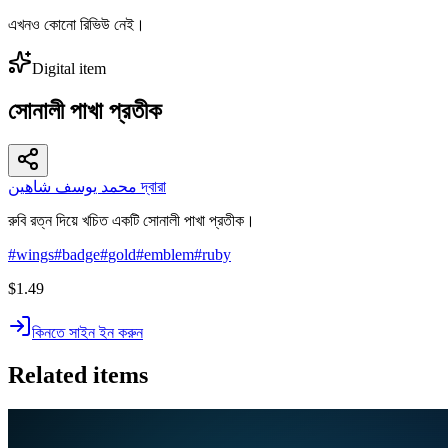
এখনও কোনো রিভিউ নেই।
Digital item
সোনালী পাখা প্রতীক
محمد يوسف شاهين দ্বারা
রুবি রত্ন দিয়ে খচিত একটি সোনালী পাখা প্রতীক।
#
wings
#
badge
#
gold
#
emblem
#
ruby
$1.49
কিনতে সাইন ইন করুন
Related items