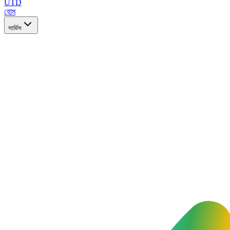
UTD
হোম
সার্ভিস