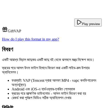
Play preview
Gift
VAP
How do I play this format in my app?
বিবরণ
একটি আরাধ্য বিড়াল জাদুকর একটি জাদু বই থেকে ঝলমলে মন্ত্র নিক্ষেপ করে।
ক্রয়ের পরে আসল উৎস ফাইল হিসাবে বিতরণ করা একটি লাইভ-রুম উপহার
অ্যানিমেশন।
ফরম্যাট: VAP (Tencent দ্বারা আলফা MP4 - vapc কনফিগারেশন
অন্তর্ভুক্ত)
Android এবং iOS-এ হার্ডওয়্যার-ত্বরিত প্লেব্যাক
ক্রয়ের পরে তাত্ক্ষণিক ডাউনলোড - আসল ফাইল বিতরণ করা হয়
রেকর্ড করা পূর্বরূপ ভিডিও সঠিক অ্যানিমেশন দেখায়
রিভিউ