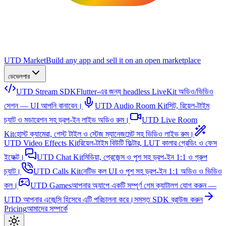
UTD Market
Build any app and sell it on an open marketplace
ডেভেলপার
UTD Stream SDK
Flutter-এর জন্য headless LiveKit অডিও/ভিডিও
সেশন — UI আপনি বানাবেন।
UTD Audio Room Kit
সিট, রিয়েল-টাইম
চ্যাট ও মডারেশন সহ ড্রপ-ইন লাইভ অডিও রুম।
UTD Live Room
Kit
হোস্ট ক্যামেরা, গেস্ট টাইল ও স্টেজ ম্যানেজমেন্ট সহ ভিডিও লাইভ রুম।
UTD Video Effects Kit
রিয়েল-টাইম বিউটি ফিল্টার, LUT কালার গ্রেডিং ও ফেস
ইফেক্ট।
UTD Chat Kit
মিডিয়া, প্রেজেন্স ও পুশ সহ ড্রপ-ইন 1:1 ও গ্রুপ
চ্যাট।
UTD Calls Kit
নেটিভ কল UI ও পুশ সহ ড্রপ-ইন 1:1 অডিও ও ভিডিও
কল।
UTD Games
আপনার অ্যাপে একটি সম্পূর্ণ গেম ক্যাটালগ যোগ করুন —
UTD আপনার এজেন্সি হিসেবে এটি পরিচালনা করে।
সমস্ত SDK ব্রাউজ করুন
Pricing
আমাদের সম্পর্কে