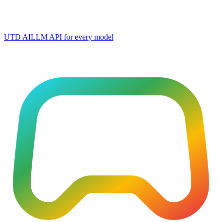
UTD AI
LLM API for every model