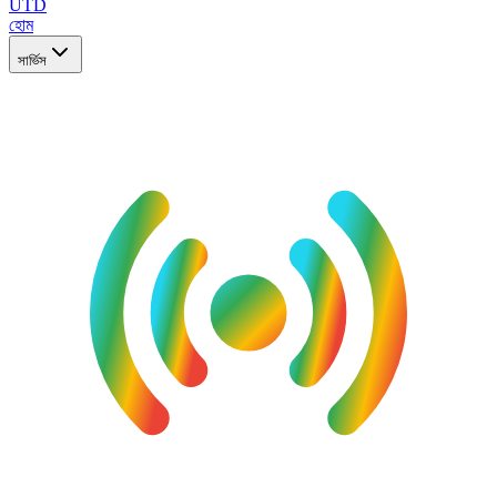
UTD
হোম
সার্ভিস