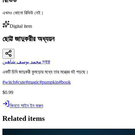
এখনও কোনো রিভিউ নেই।
Digital item
ছোট্ট জাদুকরীর অধ্যয়ন
محمد يوسف شاهين দ্বারা
একটি চিবি জাদুকরী কুমড়োর মধ্যে তার মন্ত্রের বই পড়ছে।
#
witch
#
cute
#
magic
#
pumpkin
#
book
$0.99
কিনতে সাইন ইন করুন
Related items