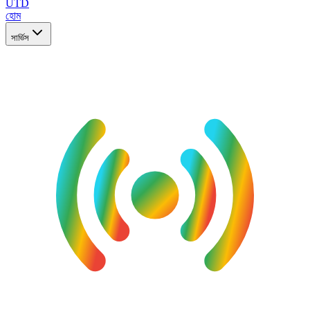
UTD
হোম
সার্ভিস