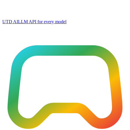
UTD AI
LLM API for every model