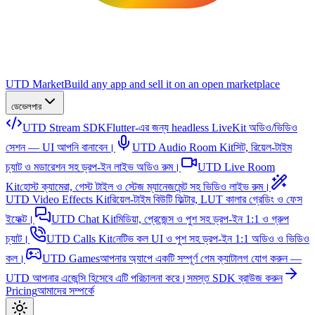
UTD Market
Build any app and sell it on an open marketplace
ডেভেলপার
UTD Stream SDK
Flutter-এর জন্য headless LiveKit অডিও/ভিডিও
সেশন — UI আপনি বানাবেন।
UTD Audio Room Kit
সিট, রিয়েল-টাইম
চ্যাট ও মডারেশন সহ ড্রপ-ইন লাইভ অডিও রুম।
UTD Live Room
Kit
হোস্ট ক্যামেরা, গেস্ট টাইল ও স্টেজ ম্যানেজমেন্ট সহ ভিডিও লাইভ রুম।
UTD Video Effects Kit
রিয়েল-টাইম বিউটি ফিল্টার, LUT কালার গ্রেডিং ও ফেস
ইফেক্ট।
UTD Chat Kit
মিডিয়া, প্রেজেন্স ও পুশ সহ ড্রপ-ইন 1:1 ও গ্রুপ
চ্যাট।
UTD Calls Kit
নেটিভ কল UI ও পুশ সহ ড্রপ-ইন 1:1 অডিও ও ভিডিও
কল।
UTD Games
আপনার অ্যাপে একটি সম্পূর্ণ গেম ক্যাটালগ যোগ করুন —
UTD আপনার এজেন্সি হিসেবে এটি পরিচালনা করে।
সমস্ত SDK ব্রাউজ করুন
Pricing
আমাদের সম্পর্কে