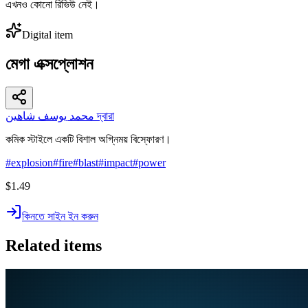
এখনও কোনো রিভিউ নেই।
Digital item
মেগা এক্সপ্লোশন
محمد يوسف شاهين দ্বারা
কমিক স্টাইলে একটি বিশাল অগ্নিময় বিস্ফোরণ।
#
explosion
#
fire
#
blast
#
impact
#
power
$1.49
কিনতে সাইন ইন করুন
Related items