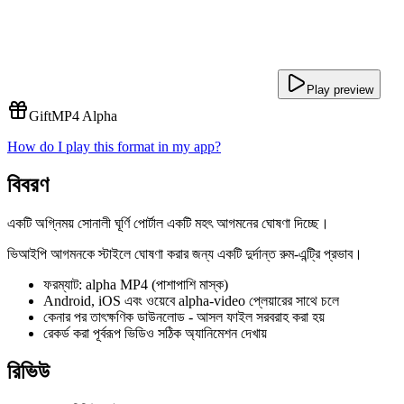
Play preview
Gift
MP4 Alpha
How do I play this format in my app?
বিবরণ
একটি অগ্নিময় সোনালী ঘূর্ণি পোর্টাল একটি মহৎ আগমনের ঘোষণা দিচ্ছে।
ভিআইপি আগমনকে স্টাইলে ঘোষণা করার জন্য একটি দুর্দান্ত রুম-এন্ট্রি প্রভাব।
ফরম্যাট: alpha MP4 (পাশাপাশি মাস্ক)
Android, iOS এবং ওয়েবে alpha-video প্লেয়ারের সাথে চলে
কেনার পর তাৎক্ষণিক ডাউনলোড - আসল ফাইল সরবরাহ করা হয়
রেকর্ড করা পূর্বরূপ ভিডিও সঠিক অ্যানিমেশন দেখায়
রিভিউ