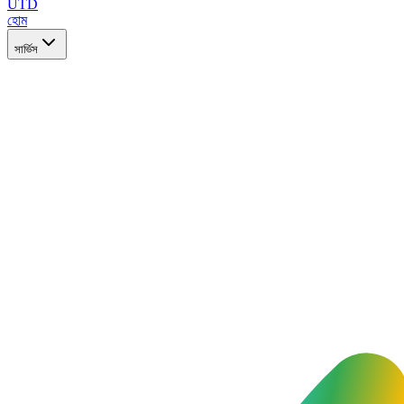
UTD
হোম
সার্ভিস