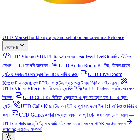
UTD Market
Build any app and sell it on an open marketplace
ডেভেলপার
UTD Stream SDK
Flutter-এর জন্য headless LiveKit অডিও/ভিডিও
সেশন — UI আপনি বানাবেন।
UTD Audio Room Kit
সিট, রিয়েল-টাইম
চ্যাট ও মডারেশন সহ ড্রপ-ইন লাইভ অডিও রুম।
UTD Live Room
Kit
হোস্ট ক্যামেরা, গেস্ট টাইল ও স্টেজ ম্যানেজমেন্ট সহ ভিডিও লাইভ রুম।
UTD Video Effects Kit
রিয়েল-টাইম বিউটি ফিল্টার, LUT কালার গ্রেডিং ও ফেস
ইফেক্ট।
UTD Chat Kit
মিডিয়া, প্রেজেন্স ও পুশ সহ ড্রপ-ইন 1:1 ও গ্রুপ
চ্যাট।
UTD Calls Kit
নেটিভ কল UI ও পুশ সহ ড্রপ-ইন 1:1 অডিও ও ভিডিও
কল।
UTD Games
আপনার অ্যাপে একটি সম্পূর্ণ গেম ক্যাটালগ যোগ করুন —
UTD আপনার এজেন্সি হিসেবে এটি পরিচালনা করে।
সমস্ত SDK ব্রাউজ করুন
Pricing
আমাদের সম্পর্কে