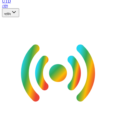
UTD
হোম
সার্ভিস