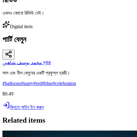
এখনও কোনো রিভিউ নেই।
Digital item
পার্টি বেলুন
محمد يوسف شاهين দ্বারা
লাল এবং নীল বেলুনের একটি প্রফুল্ল ত্রয়ী।
#
balloons
#
party
#
red
#
blue
#
celebration
$0.49
কিনতে সাইন ইন করুন
Related items