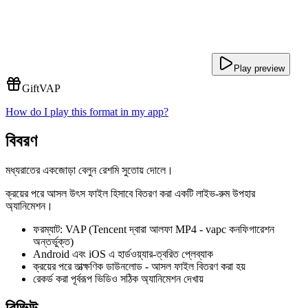
Play preview
Gift
VAP
How do I play this format in my app?
বিবরণ
মধ্যরাতের একজোড়া বেলুন রেশমি সুতোয় দোলে।
ক্রয়ের পরে আসল উৎস ফাইল হিসাবে বিতরণ করা একটি লাইভ-রুম উপহার
অ্যানিমেশন।
ফরম্যাট: VAP (Tencent দ্বারা আলফা MP4 - vapc কনফিগারেশন
অন্তর্ভুক্ত)
Android এবং iOS এ হার্ডওয়্যার-ত্বরিত প্লেব্যাক
ক্রয়ের পরে তাত্ক্ষণিক ডাউনলোড - আসল ফাইল বিতরণ করা হয়
রেকর্ড করা পূর্বরূপ ভিডিও সঠিক অ্যানিমেশন দেখায়
রিভিউ