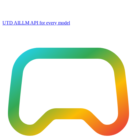
UTD AI
LLM API for every model