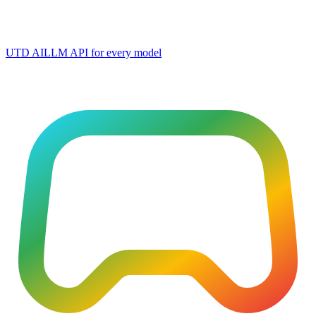
UTD AI
LLM API for every model