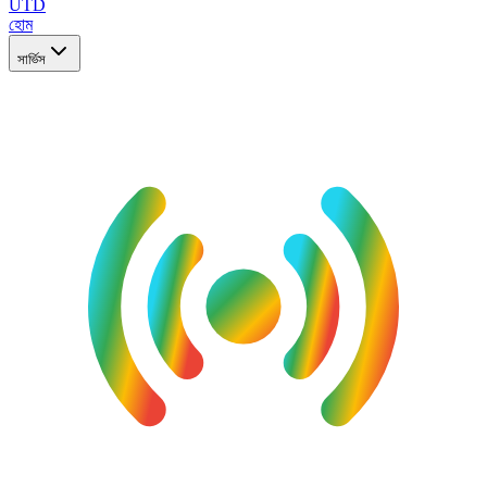
UTD
হোম
সার্ভিস