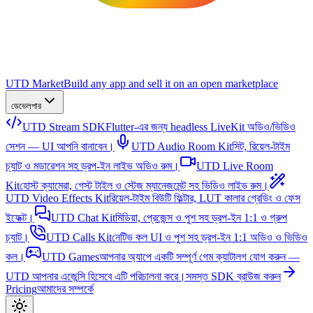
UTD Market
Build any app and sell it on an open marketplace
ডেভেলপার
UTD Stream SDK
Flutter-এর জন্য headless LiveKit অডিও/ভিডিও
সেশন — UI আপনি বানাবেন।
UTD Audio Room Kit
সিট, রিয়েল-টাইম
চ্যাট ও মডারেশন সহ ড্রপ-ইন লাইভ অডিও রুম।
UTD Live Room
Kit
হোস্ট ক্যামেরা, গেস্ট টাইল ও স্টেজ ম্যানেজমেন্ট সহ ভিডিও লাইভ রুম।
UTD Video Effects Kit
রিয়েল-টাইম বিউটি ফিল্টার, LUT কালার গ্রেডিং ও ফেস
ইফেক্ট।
UTD Chat Kit
মিডিয়া, প্রেজেন্স ও পুশ সহ ড্রপ-ইন 1:1 ও গ্রুপ
চ্যাট।
UTD Calls Kit
নেটিভ কল UI ও পুশ সহ ড্রপ-ইন 1:1 অডিও ও ভিডিও
কল।
UTD Games
আপনার অ্যাপে একটি সম্পূর্ণ গেম ক্যাটালগ যোগ করুন —
UTD আপনার এজেন্সি হিসেবে এটি পরিচালনা করে।
সমস্ত SDK ব্রাউজ করুন
Pricing
আমাদের সম্পর্কে