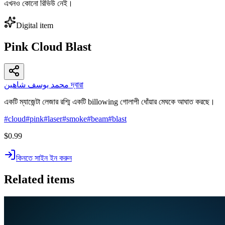
এখনও কোনো রিভিউ নেই।
Digital item
Pink Cloud Blast
محمد يوسف شاهين দ্বারা
একটি ম্যাজেন্টা লেজার রশ্মি একটি billowing গোলাপী ধোঁয়ার মেঘকে আঘাত করছে।
#
cloud
#
pink
#
laser
#
smoke
#
beam
#
blast
$0.99
কিনতে সাইন ইন করুন
Related items