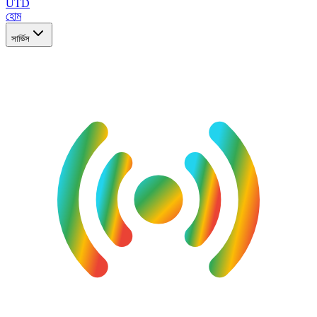
UTD
হোম
সার্ভিস