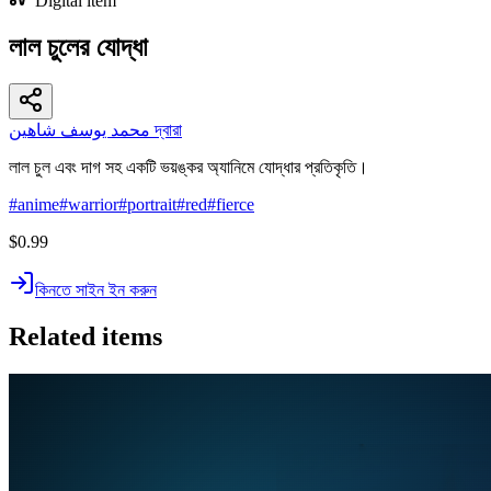
Digital item
লাল চুলের যোদ্ধা
محمد يوسف شاهين দ্বারা
লাল চুল এবং দাগ সহ একটি ভয়ঙ্কর অ্যানিমে যোদ্ধার প্রতিকৃতি।
#
anime
#
warrior
#
portrait
#
red
#
fierce
$0.99
কিনতে সাইন ইন করুন
Related items