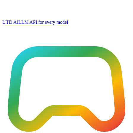
UTD AI
LLM API for every model