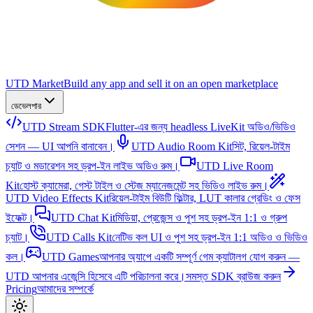
UTD Market
Build any app and sell it on an open marketplace
ডেভেলপার
UTD Stream SDK
Flutter-এর জন্য headless LiveKit অডিও/ভিডিও
সেশন — UI আপনি বানাবেন।
UTD Audio Room Kit
সিট, রিয়েল-টাইম
চ্যাট ও মডারেশন সহ ড্রপ-ইন লাইভ অডিও রুম।
UTD Live Room
Kit
হোস্ট ক্যামেরা, গেস্ট টাইল ও স্টেজ ম্যানেজমেন্ট সহ ভিডিও লাইভ রুম।
UTD Video Effects Kit
রিয়েল-টাইম বিউটি ফিল্টার, LUT কালার গ্রেডিং ও ফেস
ইফেক্ট।
UTD Chat Kit
মিডিয়া, প্রেজেন্স ও পুশ সহ ড্রপ-ইন 1:1 ও গ্রুপ
চ্যাট।
UTD Calls Kit
নেটিভ কল UI ও পুশ সহ ড্রপ-ইন 1:1 অডিও ও ভিডিও
কল।
UTD Games
আপনার অ্যাপে একটি সম্পূর্ণ গেম ক্যাটালগ যোগ করুন —
UTD আপনার এজেন্সি হিসেবে এটি পরিচালনা করে।
সমস্ত SDK ব্রাউজ করুন
Pricing
আমাদের সম্পর্কে