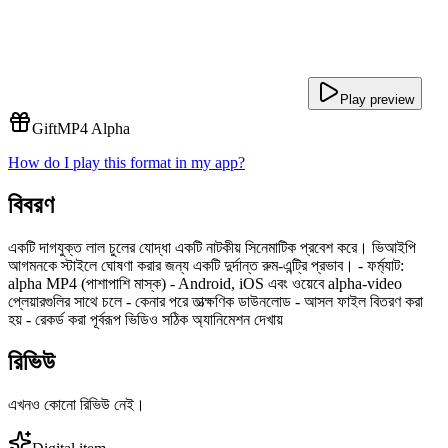
Play preview
Gift
MP4 Alpha
How do I play this format in my app?
বিবরণ
একটি দাগযুক্ত লাল চুলের যোদ্ধা একটি নাটকীয় সিনেমাটিক প্রবেশ করে। ভিআইপি
আগমনকে স্টাইলে ঘোষণা করার জন্য একটি দুর্দান্ত রুম-এন্ট্রি প্রভাব। - ফর্ম্যাট:
alpha MP4 (পাশাপাশি মাস্ক) - Android, iOS এবং ওয়েবে alpha-video
প্লেয়ারগুলির সাথে চলে - কেনার পরে তাত্ক্ষণিক ডাউনলোড - আসল ফাইল বিতরণ করা
হয় - রেকর্ড করা পূর্বরূপ ভিডিও সঠিক অ্যানিমেশন দেখায়
রিভিউ
এখনও কোনো রিভিউ নেই।