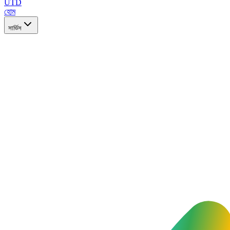
UTD
হোম
সার্ভিস