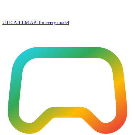
UTD AI
LLM API for every model