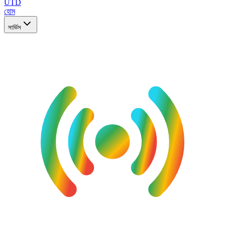
UTD
হোম
সার্ভিস