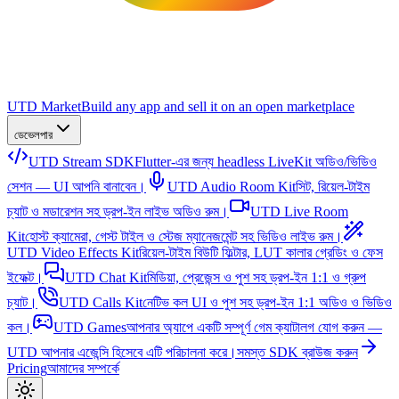
UTD Market
Build any app and sell it on an open marketplace
ডেভেলপার
UTD Stream SDK
Flutter-এর জন্য headless LiveKit অডিও/ভিডিও
সেশন — UI আপনি বানাবেন।
UTD Audio Room Kit
সিট, রিয়েল-টাইম
চ্যাট ও মডারেশন সহ ড্রপ-ইন লাইভ অডিও রুম।
UTD Live Room
Kit
হোস্ট ক্যামেরা, গেস্ট টাইল ও স্টেজ ম্যানেজমেন্ট সহ ভিডিও লাইভ রুম।
UTD Video Effects Kit
রিয়েল-টাইম বিউটি ফিল্টার, LUT কালার গ্রেডিং ও ফেস
ইফেক্ট।
UTD Chat Kit
মিডিয়া, প্রেজেন্স ও পুশ সহ ড্রপ-ইন 1:1 ও গ্রুপ
চ্যাট।
UTD Calls Kit
নেটিভ কল UI ও পুশ সহ ড্রপ-ইন 1:1 অডিও ও ভিডিও
কল।
UTD Games
আপনার অ্যাপে একটি সম্পূর্ণ গেম ক্যাটালগ যোগ করুন —
UTD আপনার এজেন্সি হিসেবে এটি পরিচালনা করে।
সমস্ত SDK ব্রাউজ করুন
Pricing
আমাদের সম্পর্কে