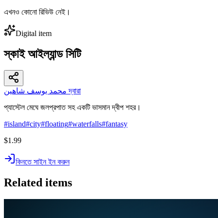
এখনও কোনো রিভিউ নেই।
Digital item
স্কাই আইল্যান্ড সিটি
محمد يوسف شاهين দ্বারা
প্যাস্টেল মেঘে জলপ্রপাত সহ একটি ভাসমান দ্বীপ শহর।
#
island
#
city
#
floating
#
waterfalls
#
fantasy
$1.99
কিনতে সাইন ইন করুন
Related items