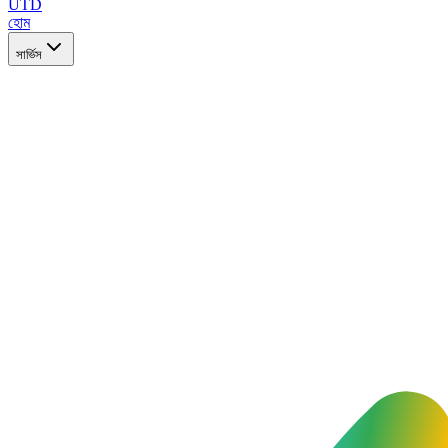
UTD
হোম
সার্ভিস