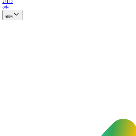
UTD
হোম
সার্ভিস