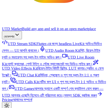
UTD Market
Build any app and sell it on an open marketplace
ডেভেলপার
UTD Stream SDK
Flutter-এর জন্য headless LiveKit অডিও/ভিডিও
সেশন — UI আপনি বানাবেন।
UTD Audio Room Kit
সিট, রিয়েল-টাইম
চ্যাট ও মডারেশন সহ ড্রপ-ইন লাইভ অডিও রুম।
UTD Live Room
Kit
হোস্ট ক্যামেরা, গেস্ট টাইল ও স্টেজ ম্যানেজমেন্ট সহ ভিডিও লাইভ রুম।
UTD Video Effects Kit
রিয়েল-টাইম বিউটি ফিল্টার, LUT কালার গ্রেডিং ও ফেস
ইফেক্ট।
UTD Chat Kit
মিডিয়া, প্রেজেন্স ও পুশ সহ ড্রপ-ইন 1:1 ও গ্রুপ
চ্যাট।
UTD Calls Kit
নেটিভ কল UI ও পুশ সহ ড্রপ-ইন 1:1 অডিও ও ভিডিও
কল।
UTD Games
আপনার অ্যাপে একটি সম্পূর্ণ গেম ক্যাটালগ যোগ করুন —
UTD আপনার এজেন্সি হিসেবে এটি পরিচালনা করে।
সমস্ত SDK ব্রাউজ করুন
Pricing
আমাদের সম্পর্কে