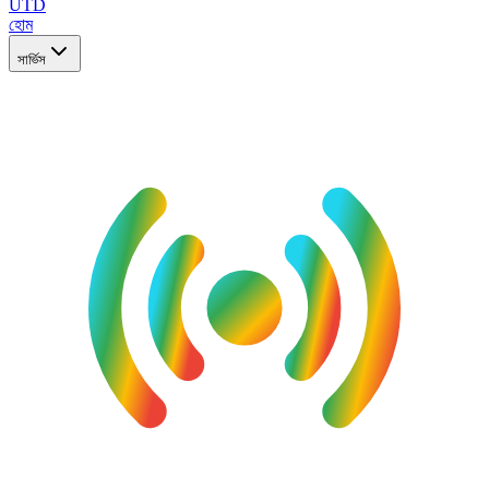
UTD
হোম
সার্ভিস