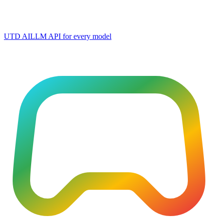
UTD AI
LLM API for every model