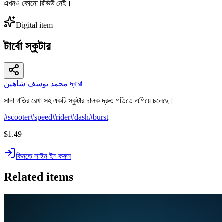
এখনও কোনো রিভিউ নেই।
Digital item
টার্বো স্কুটার
محمد يوسف شاهين দ্বারা
সাদা গতির রেখা সহ একটি স্কুটার চালক দ্রুত গতিতে এগিয়ে চলেছে।
#
scooter
#
speed
#
rider
#
dash
#
burst
$1.49
কিনতে সাইন ইন করুন
Related items