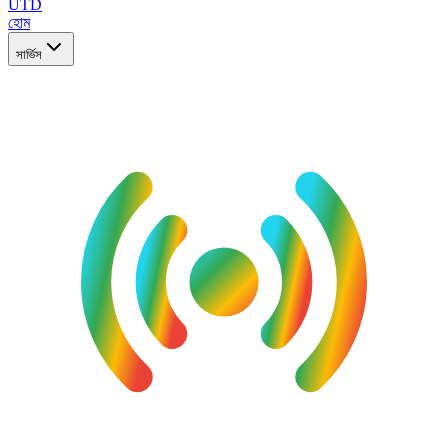
UTD
হোম
সার্ভিস