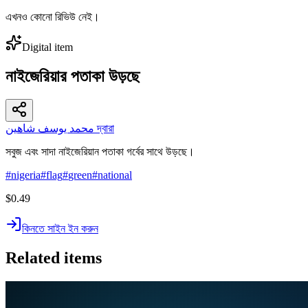
এখনও কোনো রিভিউ নেই।
Digital item
নাইজেরিয়ার পতাকা উড়ছে
محمد يوسف شاهين দ্বারা
সবুজ এবং সাদা নাইজেরিয়ান পতাকা গর্বের সাথে উড়ছে।
#
nigeria
#
flag
#
green
#
national
$0.49
কিনতে সাইন ইন করুন
Related items