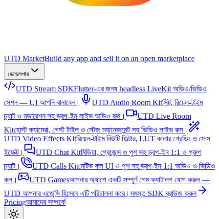
UTD Market
Build any app and sell it on an open marketplace
ডেভেলপার
UTD Stream SDK
Flutter-এর জন্য headless LiveKit অডিও/ভিডিও
সেশন — UI আপনি বানাবেন।
UTD Audio Room Kit
সিট, রিয়েল-টাইম
চ্যাট ও মডারেশন সহ ড্রপ-ইন লাইভ অডিও রুম।
UTD Live Room
Kit
হোস্ট ক্যামেরা, গেস্ট টাইল ও স্টেজ ম্যানেজমেন্ট সহ ভিডিও লাইভ রুম।
UTD Video Effects Kit
রিয়েল-টাইম বিউটি ফিল্টার, LUT কালার গ্রেডিং ও ফেস
ইফেক্ট।
UTD Chat Kit
মিডিয়া, প্রেজেন্স ও পুশ সহ ড্রপ-ইন 1:1 ও গ্রুপ
চ্যাট।
UTD Calls Kit
নেটিভ কল UI ও পুশ সহ ড্রপ-ইন 1:1 অডিও ও ভিডিও
কল।
UTD Games
আপনার অ্যাপে একটি সম্পূর্ণ গেম ক্যাটালগ যোগ করুন —
UTD আপনার এজেন্সি হিসেবে এটি পরিচালনা করে।
সমস্ত SDK ব্রাউজ করুন
Pricing
আমাদের সম্পর্কে