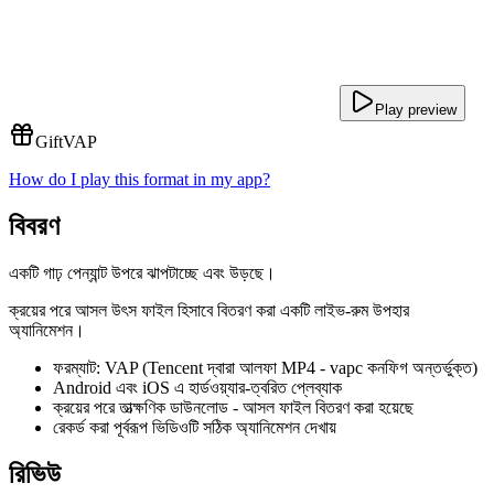
Play preview
Gift
VAP
How do I play this format in my app?
বিবরণ
একটি গাঢ় পেন্যান্ট উপরে ঝাপটাচ্ছে এবং উড়ছে।
ক্রয়ের পরে আসল উৎস ফাইল হিসাবে বিতরণ করা একটি লাইভ-রুম উপহার
অ্যানিমেশন।
ফরম্যাট: VAP (Tencent দ্বারা আলফা MP4 - vapc কনফিগ অন্তর্ভুক্ত)
Android এবং iOS এ হার্ডওয়্যার-ত্বরিত প্লেব্যাক
ক্রয়ের পরে তাত্ক্ষণিক ডাউনলোড - আসল ফাইল বিতরণ করা হয়েছে
রেকর্ড করা পূর্বরূপ ভিডিওটি সঠিক অ্যানিমেশন দেখায়
রিভিউ