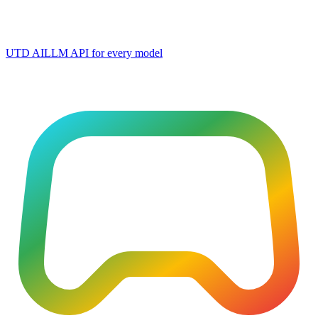
UTD AI
LLM API for every model