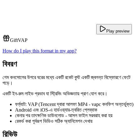
Play preview
Gift
VAP
How do I play this format in my app?
বিবরণ
গেম কনসোলের উপরে ঘরের মধ্যে একটি রকেট বুস্ট একটি জ্বলন্ত বিস্ফোরণে ফেটে
পড়ে।
একটি ইন-রুম লাইভ প্রভাব যা স্ট্রিমিং অভিজ্ঞতায় প্রাণ যোগ করে।
ফর্ম্যাট: VAP (Tencent দ্বারা আলফা MP4 - vapc কনফিগ অন্তর্ভুক্ত)
Android এবং iOS-এ হার্ডওয়্যার-ত্বরিত প্লেব্যাক
কেনার পর তাৎক্ষণিক ডাউনলোড - আসল ফাইল সরবরাহ করা হয়
রেকর্ড করা পূর্বরূপ ভিডিও সঠিক অ্যানিমেশন দেখায়
রিভিউ