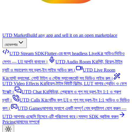
UTD Market
Build any app and sell it on an open marketplace
ডেভেলপার
UTD Stream SDK
Flutter-এর জন্য headless LiveKit অডিও/ভিডিও
সেশন — UI আপনি বানাবেন।
UTD Audio Room Kit
সিট, রিয়েল-টাইম
চ্যাট ও মডারেশন সহ ড্রপ-ইন লাইভ অডিও রুম।
UTD Live Room
Kit
হোস্ট ক্যামেরা, গেস্ট টাইল ও স্টেজ ম্যানেজমেন্ট সহ ভিডিও লাইভ রুম।
UTD Video Effects Kit
রিয়েল-টাইম বিউটি ফিল্টার, LUT কালার গ্রেডিং ও ফেস
ইফেক্ট।
UTD Chat Kit
মিডিয়া, প্রেজেন্স ও পুশ সহ ড্রপ-ইন 1:1 ও গ্রুপ
চ্যাট।
UTD Calls Kit
নেটিভ কল UI ও পুশ সহ ড্রপ-ইন 1:1 অডিও ও ভিডিও
কল।
UTD Games
আপনার অ্যাপে একটি সম্পূর্ণ গেম ক্যাটালগ যোগ করুন —
UTD আপনার এজেন্সি হিসেবে এটি পরিচালনা করে।
সমস্ত SDK ব্রাউজ করুন
Pricing
আমাদের সম্পর্কে