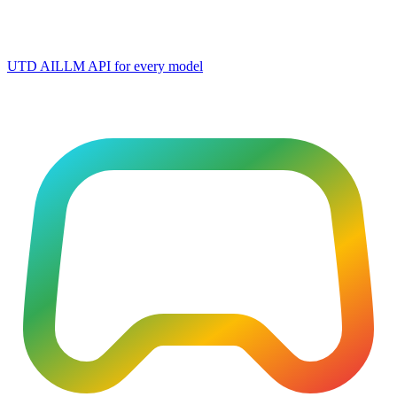
UTD AI
LLM API for every model