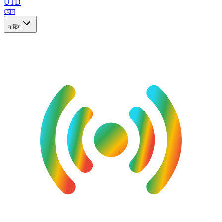
UTD
হোম
সার্ভিস