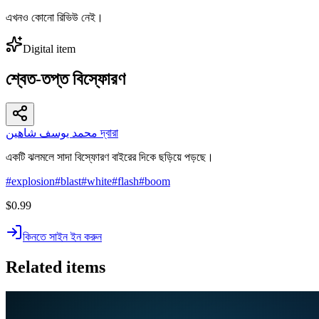
এখনও কোনো রিভিউ নেই।
Digital item
শ্বেত-তপ্ত বিস্ফোরণ
محمد يوسف شاهين দ্বারা
একটি ঝলমলে সাদা বিস্ফোরণ বাইরের দিকে ছড়িয়ে পড়ছে।
#
explosion
#
blast
#
white
#
flash
#
boom
$0.99
কিনতে সাইন ইন করুন
Related items