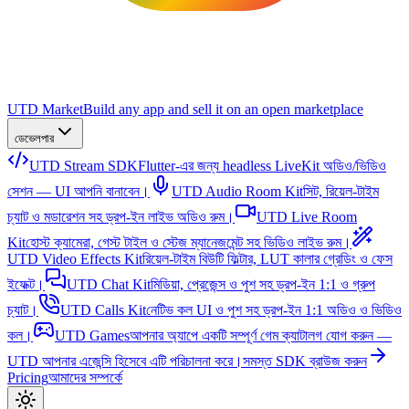
UTD Market
Build any app and sell it on an open marketplace
ডেভেলপার
UTD Stream SDK
Flutter-এর জন্য headless LiveKit অডিও/ভিডিও
সেশন — UI আপনি বানাবেন।
UTD Audio Room Kit
সিট, রিয়েল-টাইম
চ্যাট ও মডারেশন সহ ড্রপ-ইন লাইভ অডিও রুম।
UTD Live Room
Kit
হোস্ট ক্যামেরা, গেস্ট টাইল ও স্টেজ ম্যানেজমেন্ট সহ ভিডিও লাইভ রুম।
UTD Video Effects Kit
রিয়েল-টাইম বিউটি ফিল্টার, LUT কালার গ্রেডিং ও ফেস
ইফেক্ট।
UTD Chat Kit
মিডিয়া, প্রেজেন্স ও পুশ সহ ড্রপ-ইন 1:1 ও গ্রুপ
চ্যাট।
UTD Calls Kit
নেটিভ কল UI ও পুশ সহ ড্রপ-ইন 1:1 অডিও ও ভিডিও
কল।
UTD Games
আপনার অ্যাপে একটি সম্পূর্ণ গেম ক্যাটালগ যোগ করুন —
UTD আপনার এজেন্সি হিসেবে এটি পরিচালনা করে।
সমস্ত SDK ব্রাউজ করুন
Pricing
আমাদের সম্পর্কে