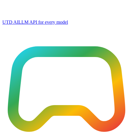
UTD AI
LLM API for every model