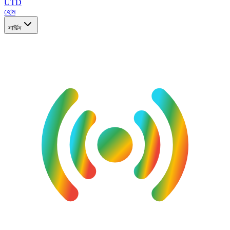
UTD
হোম
সার্ভিস