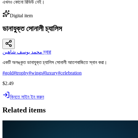
এখনও কোনো রিভিউ নেই।
Digital item
ডানাযুক্ত সোনালী চ্যালিস
محمد يوسف شاهين দ্বারা
একটি অলঙ্কৃত ডানাযুক্ত চ্যালিস সোনালী আতশবাজিতে স্নান করা।
#
gold
#
trophy
#
wings
#
luxury
#
celebration
$2.49
কিনতে সাইন ইন করুন
Related items