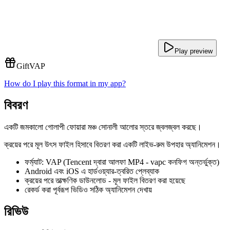
Play preview
Gift
VAP
How do I play this format in my app?
বিবরণ
একটি জমকালো গোলাপী ফোয়ারা মঞ্চ সোনালী আলোর স্তরে জ্বলজ্বল করছে।
ক্রয়ের পরে মূল উৎস ফাইল হিসাবে বিতরণ করা একটি লাইভ-রুম উপহার অ্যানিমেশন।
ফর্ম্যাট: VAP (Tencent দ্বারা আলফা MP4 - vapc কনফিগ অন্তর্ভুক্ত)
Android এবং iOS এ হার্ডওয়্যার-ত্বরিত প্লেব্যাক
ক্রয়ের পরে তাত্ক্ষণিক ডাউনলোড - মূল ফাইল বিতরণ করা হয়েছে
রেকর্ড করা পূর্বরূপ ভিডিও সঠিক অ্যানিমেশন দেখায়
রিভিউ