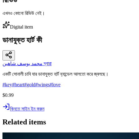
এখনও কোনো রিভিউ নেই।
Digital item
ডানাযুক্ত হার্ট কী
محمد يوسف شاهين দ্বারা
একটি সোনালী চাবি যার ডানাযুক্ত হার্ট হ্যান্ডেল আলতো করে জ্বলছে।
#
key
#
heart
#
gold
#
wings
#
love
$0.99
কিনতে সাইন ইন করুন
Related items