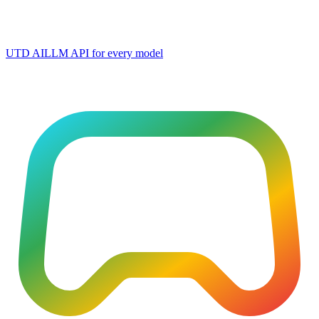
UTD AI
LLM API for every model