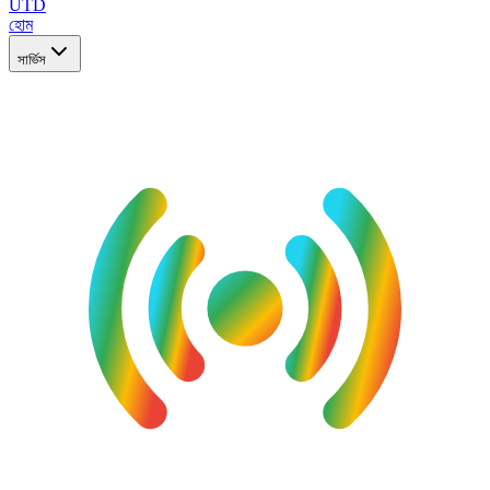
UTD
হোম
সার্ভিস