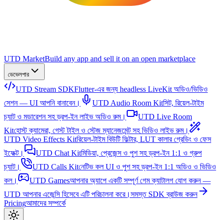
UTD Market
Build any app and sell it on an open marketplace
ডেভেলপার
UTD Stream SDK
Flutter-এর জন্য headless LiveKit অডিও/ভিডিও
সেশন — UI আপনি বানাবেন।
UTD Audio Room Kit
সিট, রিয়েল-টাইম
চ্যাট ও মডারেশন সহ ড্রপ-ইন লাইভ অডিও রুম।
UTD Live Room
Kit
হোস্ট ক্যামেরা, গেস্ট টাইল ও স্টেজ ম্যানেজমেন্ট সহ ভিডিও লাইভ রুম।
UTD Video Effects Kit
রিয়েল-টাইম বিউটি ফিল্টার, LUT কালার গ্রেডিং ও ফেস
ইফেক্ট।
UTD Chat Kit
মিডিয়া, প্রেজেন্স ও পুশ সহ ড্রপ-ইন 1:1 ও গ্রুপ
চ্যাট।
UTD Calls Kit
নেটিভ কল UI ও পুশ সহ ড্রপ-ইন 1:1 অডিও ও ভিডিও
কল।
UTD Games
আপনার অ্যাপে একটি সম্পূর্ণ গেম ক্যাটালগ যোগ করুন —
UTD আপনার এজেন্সি হিসেবে এটি পরিচালনা করে।
সমস্ত SDK ব্রাউজ করুন
Pricing
আমাদের সম্পর্কে