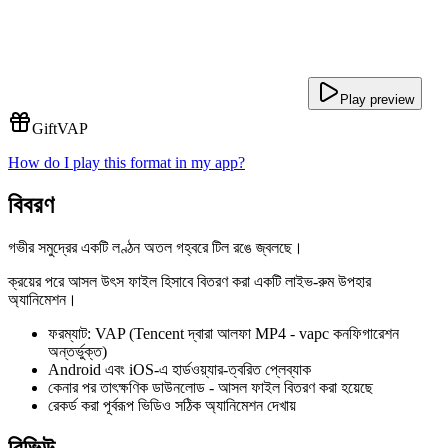
Play preview
Gift
VAP
How do I play this format in my app?
বিবরণ
গভীর সমুদ্রের একটি লণ্ঠন অতল গহ্বরে টিল রঙে জ্বলছে।
ক্রয়ের পরে আসল উৎস ফাইল হিসাবে বিতরণ করা একটি লাইভ-রুম উপহার
অ্যানিমেশন।
ফরম্যাট: VAP (Tencent দ্বারা আলফা MP4 - vapc কনফিগারেশন
অন্তর্ভুক্ত)
Android এবং iOS-এ হার্ডওয়্যার-ত্বরিত প্লেব্যাক
কেনার পর তাৎক্ষণিক ডাউনলোড - আসল ফাইল বিতরণ করা হয়েছে
রেকর্ড করা পূর্বরূপ ভিডিও সঠিক অ্যানিমেশন দেখায়
রিভিউ