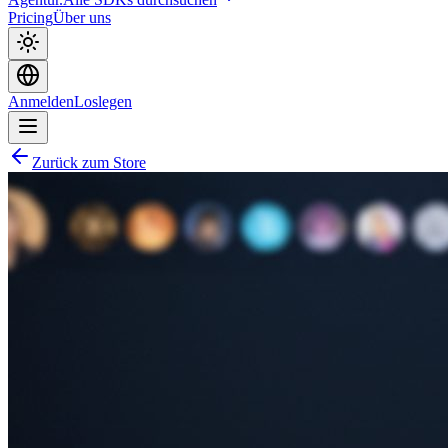
Pricing
Über uns
Anmelden
Loslegen
Zurück zum Store