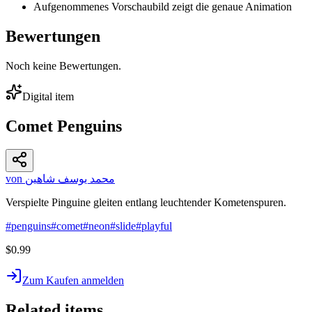
Aufgenommenes Vorschaubild zeigt die genaue Animation
Bewertungen
Noch keine Bewertungen.
Digital item
Comet Penguins
von محمد يوسف شاهين
Verspielte Pinguine gleiten entlang leuchtender Kometenspuren.
#
penguins
#
comet
#
neon
#
slide
#
playful
$0.99
Zum Kaufen anmelden
Related items