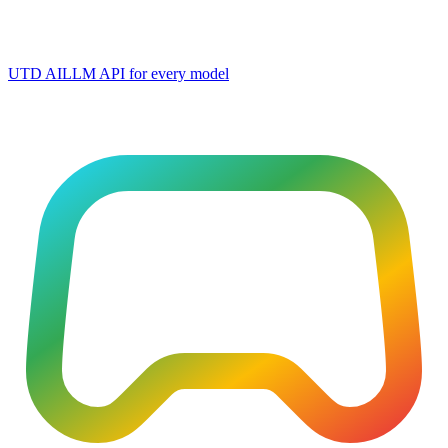
UTD AI
LLM API for every model