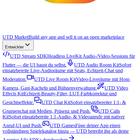
UTD Market
Build any app and sell it on an open marketplace
Entwickler
UTD Stream SDK
Headless LiveKit Audio-/Video-Sessions für
Flutter — die UI baust du selbst.
UTD Audio Room Kit
Sofort
einsatzbereite Live-Audioräume mit Seats, Echtzeit-Chat und
Moderation.
UTD Live Room Kit
Video-Liveräume mit Host-
Kamera, Gast-Kacheln und Bühnenverwaltung.
UTD Video
Effects Kit
Echtzeit-Beauty-Filter, LUT-Farbkorrektur und
Gesichtseffekte.
UTD Chat Kit
Sofort einsatzbereiter 1:1- &
Gruppenchat mit Medien, Präsenz und Push.
UTD Calls
Kit
Sofort einsatzbereite 1:1-Audio- & Videoanrufe mit nativer
Anruf-UI und Push.
UTD Games
Füge deiner App einen
vollständigen Spielekatalog hinzu — UTD betreibt ihn als deine
Agentur.
Alle SDKs durchsuchen