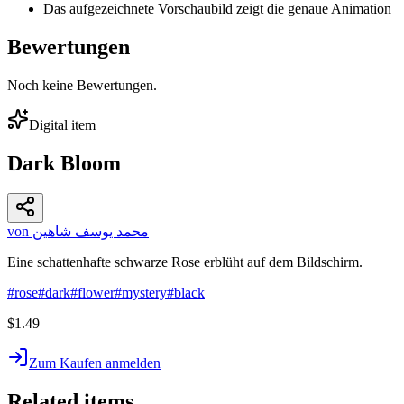
Das aufgezeichnete Vorschaubild zeigt die genaue Animation
Bewertungen
Noch keine Bewertungen.
Digital item
Dark Bloom
von محمد يوسف شاهين
Eine schattenhafte schwarze Rose erblüht auf dem Bildschirm.
#
rose
#
dark
#
flower
#
mystery
#
black
$1.49
Zum Kaufen anmelden
Related items