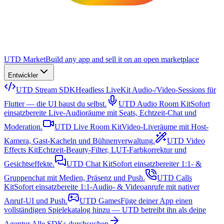
UTD Market
Build any app and sell it on an open marketplace
Entwickler
UTD Stream SDK
Headless LiveKit Audio-/Video-Sessions für
Flutter — die UI baust du selbst.
UTD Audio Room Kit
Sofort
einsatzbereite Live-Audioräume mit Seats, Echtzeit-Chat und
Moderation.
UTD Live Room Kit
Video-Liveräume mit Host-
Kamera, Gast-Kacheln und Bühnenverwaltung.
UTD Video
Effects Kit
Echtzeit-Beauty-Filter, LUT-Farbkorrektur und
Gesichtseffekte.
UTD Chat Kit
Sofort einsatzbereiter 1:1- &
Gruppenchat mit Medien, Präsenz und Push.
UTD Calls
Kit
Sofort einsatzbereite 1:1-Audio- & Videoanrufe mit nativer
Anruf-UI und Push.
UTD Games
Füge deiner App einen
vollständigen Spielekatalog hinzu — UTD betreibt ihn als deine
Agentur.
Alle SDKs durchsuchen