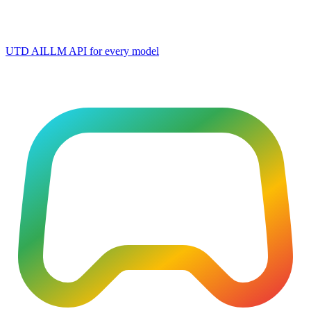
UTD AI
LLM API for every model