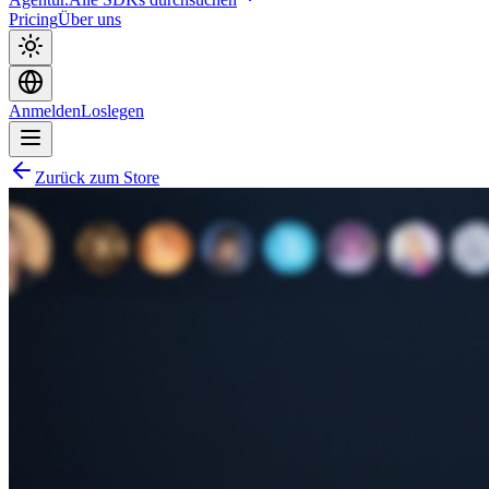
Pricing
Über uns
Anmelden
Loslegen
Zurück zum Store