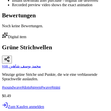
Instant download after purchase - original file delivered
Recorded preview video shows the exact animation
Bewertungen
Noch keine Bewertungen.
Digital item
Grüne Strichwellen
von محمد يوسف شاهين
Winzige grüne Striche und Punkte, die wie eine verblassende
Sprachwelle auslaufen.
#
soundwave
#
dots
#
green
#
wave
#
mini
$0.49
Zum Kaufen anmelden