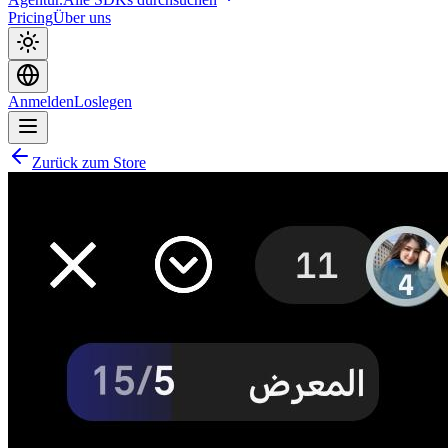
Pricing
Über uns
Anmelden
Loslegen
Zurück zum Store