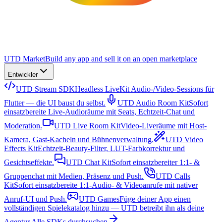
UTD Market
Build any app and sell it on an open marketplace
Entwickler
UTD Stream SDK
Headless LiveKit Audio-/Video-Sessions für
Flutter — die UI baust du selbst.
UTD Audio Room Kit
Sofort
einsatzbereite Live-Audioräume mit Seats, Echtzeit-Chat und
Moderation.
UTD Live Room Kit
Video-Liveräume mit Host-
Kamera, Gast-Kacheln und Bühnenverwaltung.
UTD Video
Effects Kit
Echtzeit-Beauty-Filter, LUT-Farbkorrektur und
Gesichtseffekte.
UTD Chat Kit
Sofort einsatzbereiter 1:1- &
Gruppenchat mit Medien, Präsenz und Push.
UTD Calls
Kit
Sofort einsatzbereite 1:1-Audio- & Videoanrufe mit nativer
Anruf-UI und Push.
UTD Games
Füge deiner App einen
vollständigen Spielekatalog hinzu — UTD betreibt ihn als deine
Agentur.
Alle SDKs durchsuchen