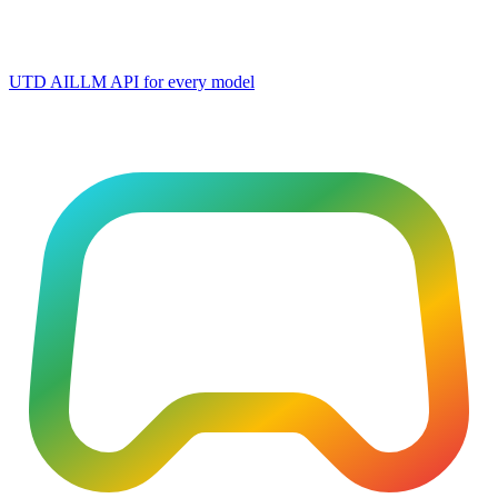
UTD AI
LLM API for every model