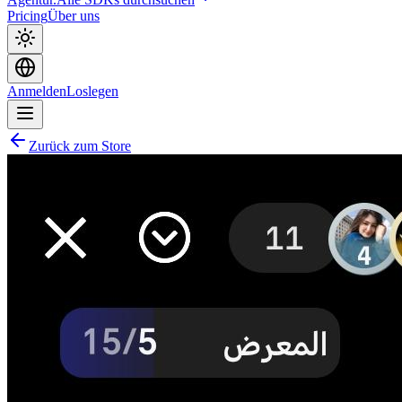
Pricing
Über uns
Anmelden
Loslegen
Zurück zum Store