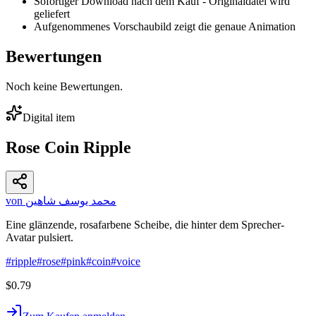
Sofortiger Download nach dem Kauf - Originaldatei wird
geliefert
Aufgenommenes Vorschaubild zeigt die genaue Animation
Bewertungen
Noch keine Bewertungen.
Digital item
Rose Coin Ripple
von محمد يوسف شاهين
Eine glänzende, rosafarbene Scheibe, die hinter dem Sprecher-
Avatar pulsiert.
#
ripple
#
rose
#
pink
#
coin
#
voice
$0.79