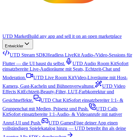
UTD Market
Build any app and sell it on an open marketplace
Entwickler
UTD Stream SDK
Headless LiveKit Audio-/Video-Sessions für
Flutter — die UI baust du selbst.
UTD Audio Room Kit
Sofort
einsatzbereite Live-Audioräume mit Seats, Echtzeit-Chat und
Moderation.
UTD Live Room Kit
Video-Liveräume mit Host-
Kamera, Gast-Kacheln und Bühnenverwaltung.
UTD Video
Effects Kit
Echtzeit-Beauty-Filter, LUT-Farbkorrektur und
Gesichtseffekte.
UTD Chat Kit
Sofort einsatzbereiter 1:1- &
Gruppenchat mit Medien, Präsenz und Push.
UTD Calls
Kit
Sofort einsatzbereite 1:1-Audio- & Videoanrufe mit nativer
Anruf-UI und Push.
UTD Games
Füge deiner App einen
vollständigen Spielekatalog hinzu — UTD betreibt ihn als deine
Agentur.
Alle SDKs durchsuchen