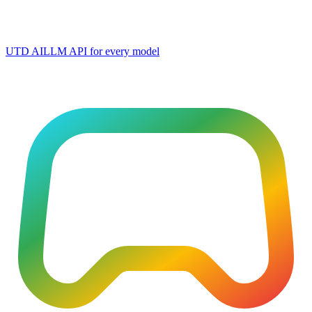
UTD AI
LLM API for every model