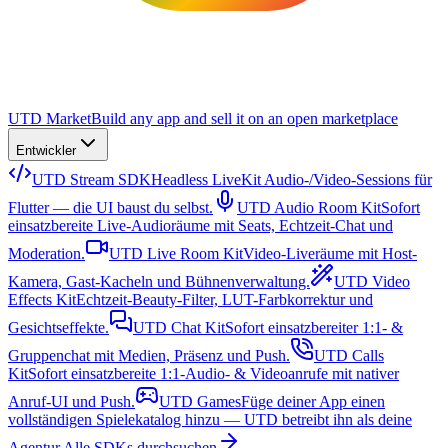
UTD Market
Build any app and sell it on an open marketplace
Entwickler
UTD Stream SDK
Headless LiveKit Audio-/Video-Sessions für
Flutter — die UI baust du selbst.
UTD Audio Room Kit
Sofort
einsatzbereite Live-Audioräume mit Seats, Echtzeit-Chat und
Moderation.
UTD Live Room Kit
Video-Liveräume mit Host-
Kamera, Gast-Kacheln und Bühnenverwaltung.
UTD Video
Effects Kit
Echtzeit-Beauty-Filter, LUT-Farbkorrektur und
Gesichtseffekte.
UTD Chat Kit
Sofort einsatzbereiter 1:1- &
Gruppenchat mit Medien, Präsenz und Push.
UTD Calls
Kit
Sofort einsatzbereite 1:1-Audio- & Videoanrufe mit nativer
Anruf-UI und Push.
UTD Games
Füge deiner App einen
vollständigen Spielekatalog hinzu — UTD betreibt ihn als deine
Agentur.
Alle SDKs durchsuchen