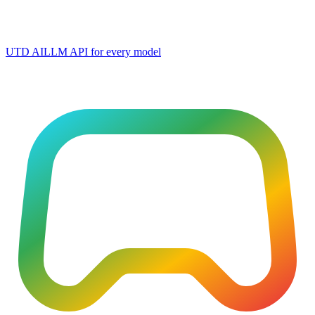
UTD AI
LLM API for every model