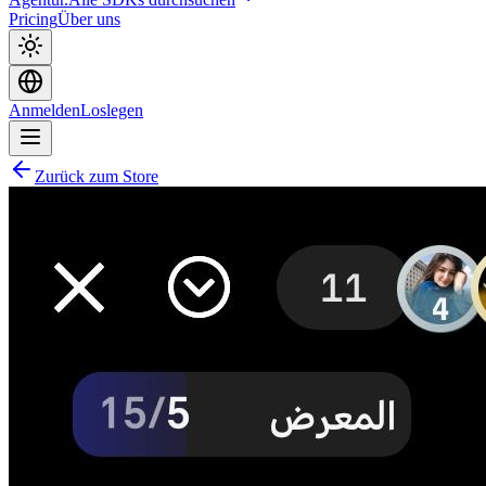
Pricing
Über uns
Anmelden
Loslegen
Zurück zum Store