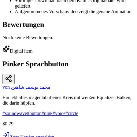
Sofortiger Download nach dem Kauf - Originaldatei wird
geliefert
Aufgenommenes Vorschauvideo zeigt die genaue Animation
Bewertungen
Noch keine Bewertungen.
Digital item
Pinker Sprachbutton
von محمد يوسف شاهين
Ein lebhaftes magentafarbenes Kreis mit weißen Equalizer-Balken,
die darin hüpfen.
#
soundwave
#
button
#
pink
#
voice
#
circle
$0.79