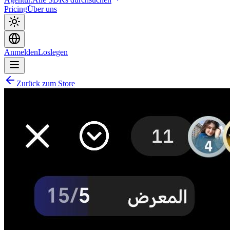
Pricing
Über uns
Anmelden
Loslegen
Zurück zum Store