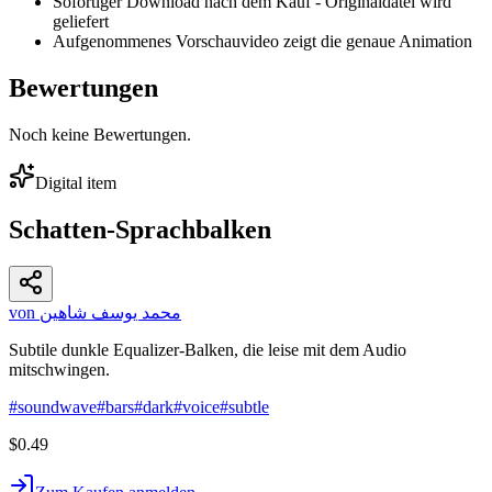
Sofortiger Download nach dem Kauf - Originaldatei wird
geliefert
Aufgenommenes Vorschauvideo zeigt die genaue Animation
Bewertungen
Noch keine Bewertungen.
Digital item
Schatten-Sprachbalken
von محمد يوسف شاهين
Subtile dunkle Equalizer-Balken, die leise mit dem Audio
mitschwingen.
#
soundwave
#
bars
#
dark
#
voice
#
subtle
$0.49