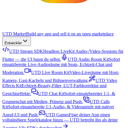
UTD Market
Build any app and sell it on an open marketplace
Entwickler
UTD Stream SDK
Headless LiveKit Audio-/Video-Sessions für
Flutter — die UI baust du selbst.
UTD Audio Room Kit
Sofort
einsatzbereite Live-Audioräume mit Seats, Echtzeit-Chat und
Moderation.
UTD Live Room Kit
Video-Liveräume mit Host-
Kamera, Gast-Kacheln und Bühnenverwaltung.
UTD Video
Effects Kit
Echtzeit-Beauty-Filter, LUT-Farbkorrektur und
Gesichtseffekte.
UTD Chat Kit
Sofort einsatzbereiter 1:1- &
Gruppenchat mit Medien, Präsenz und Push.
UTD Calls
Kit
Sofort einsatzbereite 1:1-Audio- & Videoanrufe mit nativer
Anruf-UI und Push.
UTD Games
Füge deiner App einen
vollständigen Spielekatalog hinzu — UTD betreibt ihn als deine
Agentur.
Alle SDKs durchsuchen