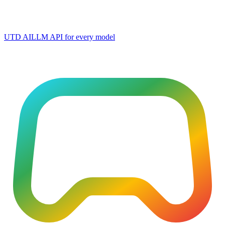
UTD AI
LLM API for every model