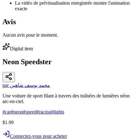
La vidéo de prévisualisation enregistrée montre l'animation
exacte
Avis
Aucun avis pour le moment.
Digital item
Neon Speedster
par محمد يوسف شاهين
Une voiture de sport filant à travers des traînées de lumières néon
arc-en-ciel.
#
car
#
neon
#
speed
#
racing
#
lights
$1.99
Connectez-vous pour acheter