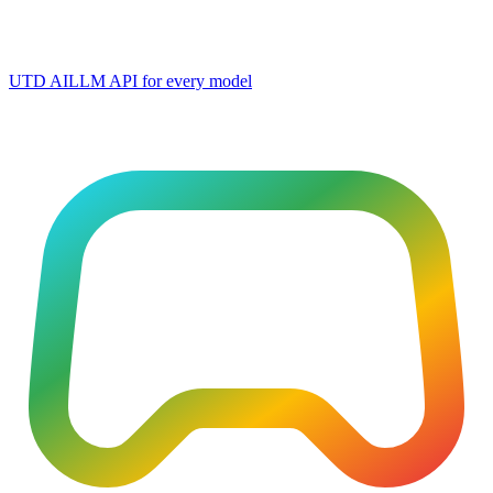
UTD AI
LLM API for every model