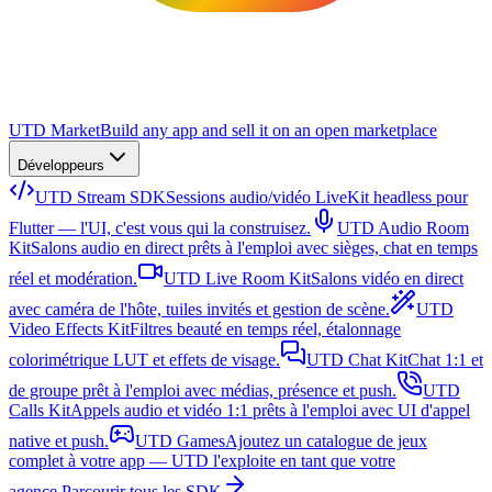
UTD Market
Build any app and sell it on an open marketplace
Développeurs
UTD Stream SDK
Sessions audio/vidéo LiveKit headless pour
Flutter — l'UI, c'est vous qui la construisez.
UTD Audio Room
Kit
Salons audio en direct prêts à l'emploi avec sièges, chat en temps
réel et modération.
UTD Live Room Kit
Salons vidéo en direct
avec caméra de l'hôte, tuiles invités et gestion de scène.
UTD
Video Effects Kit
Filtres beauté en temps réel, étalonnage
colorimétrique LUT et effets de visage.
UTD Chat Kit
Chat 1:1 et
de groupe prêt à l'emploi avec médias, présence et push.
UTD
Calls Kit
Appels audio et vidéo 1:1 prêts à l'emploi avec UI d'appel
native et push.
UTD Games
Ajoutez un catalogue de jeux
complet à votre app — UTD l'exploite en tant que votre
agence.
Parcourir tous les SDK