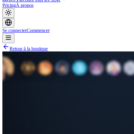
Pricing
À propos
Se connecter
Commencer
Retour à la boutique