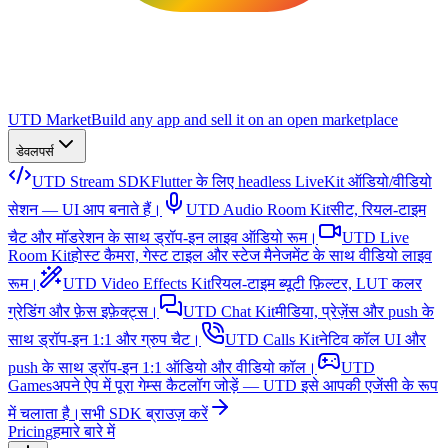
UTD Market
Build any app and sell it on an open marketplace
डेवलपर्स
UTD Stream SDK
Flutter के लिए headless LiveKit ऑडियो/वीडियो
सेशन — UI आप बनाते हैं।
UTD Audio Room Kit
सीट, रियल-टाइम
चैट और मॉडरेशन के साथ ड्रॉप-इन लाइव ऑडियो रूम।
UTD Live
Room Kit
होस्ट कैमरा, गेस्ट टाइल और स्टेज मैनेजमेंट के साथ वीडियो लाइव
रूम।
UTD Video Effects Kit
रियल-टाइम ब्यूटी फ़िल्टर, LUT कलर
ग्रेडिंग और फ़ेस इफ़ेक्ट्स।
UTD Chat Kit
मीडिया, प्रेज़ेंस और push के
साथ ड्रॉप-इन 1:1 और ग्रुप चैट।
UTD Calls Kit
नेटिव कॉल UI और
push के साथ ड्रॉप-इन 1:1 ऑडियो और वीडियो कॉल।
UTD
Games
अपने ऐप में पूरा गेम्स कैटलॉग जोड़ें — UTD इसे आपकी एजेंसी के रूप
में चलाता है।
सभी SDK ब्राउज़ करें
Pricing
हमारे बारे में