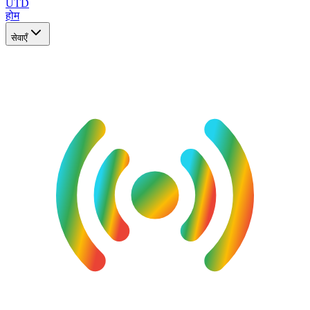
UTD
होम
सेवाएँ