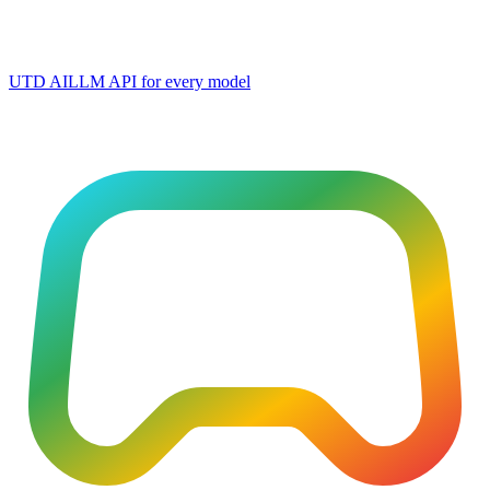
UTD AI
LLM API for every model