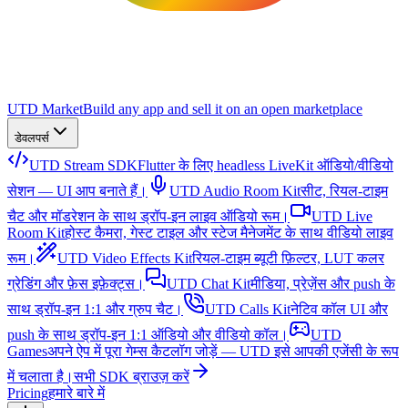
UTD Market
Build any app and sell it on an open marketplace
डेवलपर्स
UTD Stream SDK
Flutter के लिए headless LiveKit ऑडियो/वीडियो
सेशन — UI आप बनाते हैं।
UTD Audio Room Kit
सीट, रियल-टाइम
चैट और मॉडरेशन के साथ ड्रॉप-इन लाइव ऑडियो रूम।
UTD Live
Room Kit
होस्ट कैमरा, गेस्ट टाइल और स्टेज मैनेजमेंट के साथ वीडियो लाइव
रूम।
UTD Video Effects Kit
रियल-टाइम ब्यूटी फ़िल्टर, LUT कलर
ग्रेडिंग और फ़ेस इफ़ेक्ट्स।
UTD Chat Kit
मीडिया, प्रेज़ेंस और push के
साथ ड्रॉप-इन 1:1 और ग्रुप चैट।
UTD Calls Kit
नेटिव कॉल UI और
push के साथ ड्रॉप-इन 1:1 ऑडियो और वीडियो कॉल।
UTD
Games
अपने ऐप में पूरा गेम्स कैटलॉग जोड़ें — UTD इसे आपकी एजेंसी के रूप
में चलाता है।
सभी SDK ब्राउज़ करें
Pricing
हमारे बारे में