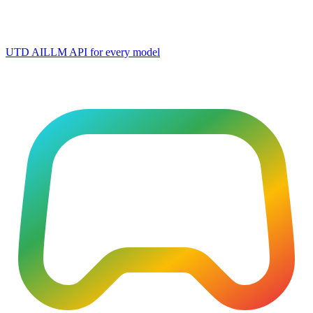
UTD AI
LLM API for every model