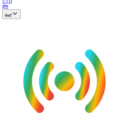
UTD
होम
सेवाएँ