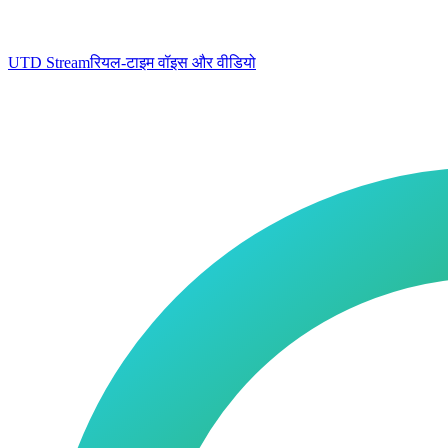
UTD Stream
रियल-टाइम वॉइस और वीडियो