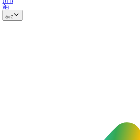
UTD
होम
सेवाएँ