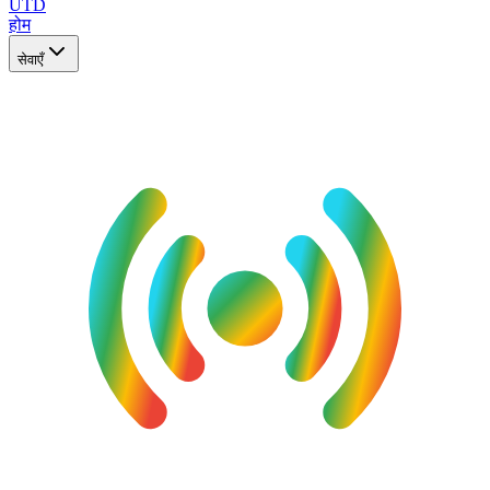
UTD
होम
सेवाएँ