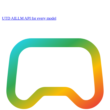
UTD AI
LLM API for every model