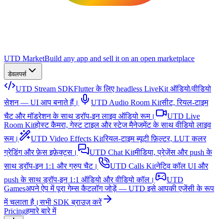
UTD Market
Build any app and sell it on an open marketplace
डेवलपर्स
UTD Stream SDK
Flutter के लिए headless LiveKit ऑडियो/वीडियो
सेशन — UI आप बनाते हैं।
UTD Audio Room Kit
सीट, रियल-टाइम
चैट और मॉडरेशन के साथ ड्रॉप-इन लाइव ऑडियो रूम।
UTD Live
Room Kit
होस्ट कैमरा, गेस्ट टाइल और स्टेज मैनेजमेंट के साथ वीडियो लाइव
रूम।
UTD Video Effects Kit
रियल-टाइम ब्यूटी फ़िल्टर, LUT कलर
ग्रेडिंग और फ़ेस इफ़ेक्ट्स।
UTD Chat Kit
मीडिया, प्रेज़ेंस और push के
साथ ड्रॉप-इन 1:1 और ग्रुप चैट।
UTD Calls Kit
नेटिव कॉल UI और
push के साथ ड्रॉप-इन 1:1 ऑडियो और वीडियो कॉल।
UTD
Games
अपने ऐप में पूरा गेम्स कैटलॉग जोड़ें — UTD इसे आपकी एजेंसी के रूप
में चलाता है।
सभी SDK ब्राउज़ करें
Pricing
हमारे बारे में