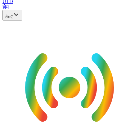
UTD
होम
सेवाएँ