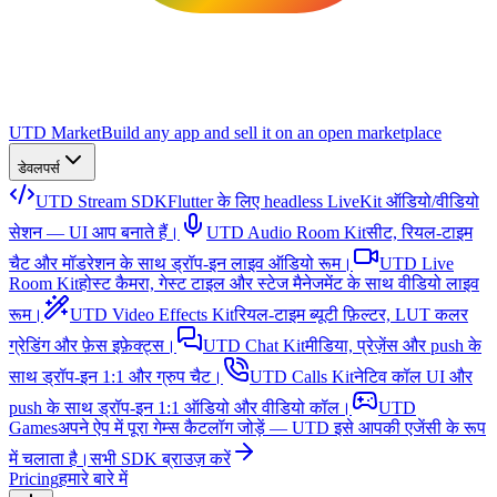
UTD Market
Build any app and sell it on an open marketplace
डेवलपर्स
UTD Stream SDK
Flutter के लिए headless LiveKit ऑडियो/वीडियो
सेशन — UI आप बनाते हैं।
UTD Audio Room Kit
सीट, रियल-टाइम
चैट और मॉडरेशन के साथ ड्रॉप-इन लाइव ऑडियो रूम।
UTD Live
Room Kit
होस्ट कैमरा, गेस्ट टाइल और स्टेज मैनेजमेंट के साथ वीडियो लाइव
रूम।
UTD Video Effects Kit
रियल-टाइम ब्यूटी फ़िल्टर, LUT कलर
ग्रेडिंग और फ़ेस इफ़ेक्ट्स।
UTD Chat Kit
मीडिया, प्रेज़ेंस और push के
साथ ड्रॉप-इन 1:1 और ग्रुप चैट।
UTD Calls Kit
नेटिव कॉल UI और
push के साथ ड्रॉप-इन 1:1 ऑडियो और वीडियो कॉल।
UTD
Games
अपने ऐप में पूरा गेम्स कैटलॉग जोड़ें — UTD इसे आपकी एजेंसी के रूप
में चलाता है।
सभी SDK ब्राउज़ करें
Pricing
हमारे बारे में