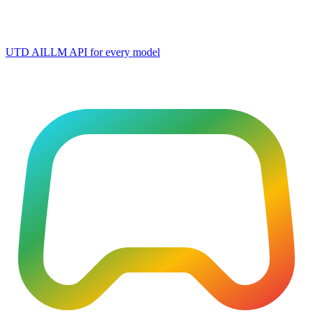
UTD AI
LLM API for every model