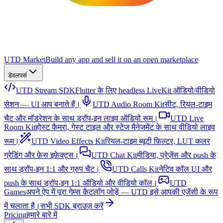
UTD Market
Build any app and sell it on an open marketplace
डेवलपर्स
UTD Stream SDK
Flutter के लिए headless LiveKit ऑडियो/वीडियो
सेशन — UI आप बनाते हैं।
UTD Audio Room Kit
सीट, रियल-टाइम
चैट और मॉडरेशन के साथ ड्रॉप-इन लाइव ऑडियो रूम।
UTD Live
Room Kit
होस्ट कैमरा, गेस्ट टाइल और स्टेज मैनेजमेंट के साथ वीडियो लाइव
रूम।
UTD Video Effects Kit
रियल-टाइम ब्यूटी फ़िल्टर, LUT कलर
ग्रेडिंग और फ़ेस इफ़ेक्ट्स।
UTD Chat Kit
मीडिया, प्रेज़ेंस और push के
साथ ड्रॉप-इन 1:1 और ग्रुप चैट।
UTD Calls Kit
नेटिव कॉल UI और
push के साथ ड्रॉप-इन 1:1 ऑडियो और वीडियो कॉल।
UTD
Games
अपने ऐप में पूरा गेम्स कैटलॉग जोड़ें — UTD इसे आपकी एजेंसी के रूप
में चलाता है।
सभी SDK ब्राउज़ करें
Pricing
हमारे बारे में