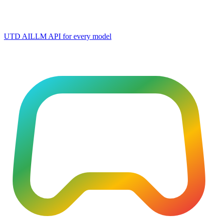
UTD AI
LLM API for every model