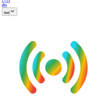
UTD
होम
सेवाएँ