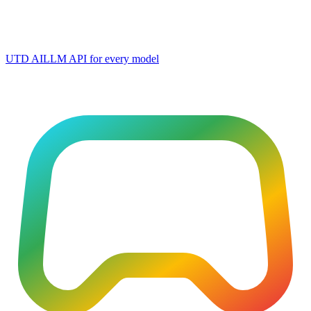
UTD AI
LLM API for every model