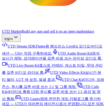
UTD Market
Build any app and sell it on an open marketplace
개발자
UTD Stream SDK
Flutter용 헤드리스 LiveKit 오디오/비디오
세션 — UI는 직접 구축하세요.
UTD Audio Room Kit
좌석,
실시간 채팅, 모더레이션을 갖춘 바로 쓰는 라이브 오디오 룸.
UTD Live Room Kit
호스트 카메라, 게스트 타일, 무대 관리
를 갖춘 비디오 라이브 룸.
UTD Video Effects Kit
실시간 뷰
티 필터, LUT 색 보정, 얼굴 효과.
UTD Chat Kit
미디어, 프레
즌스, 푸시를 갖춘 바로 쓰는 1:1 및 그룹 채팅.
UTD Calls
Kit
네이티브 통화 UI와 푸시를 갖춘 바로 쓰는 1:1 음성 및 영
상 통화.
UTD Games
앱에 완전한 게임 카탈로그를 추가하
세요 — UTD가 여러분의 에이전시로서 운영합니다.
모든 SDK